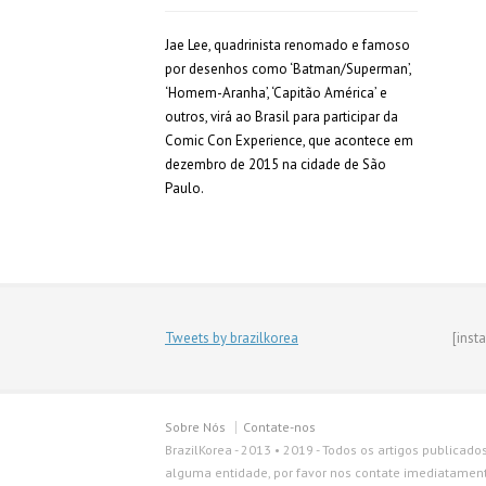
Jae Lee, quadrinista renomado e famoso
por desenhos como ‘Batman/Superman’,
‘Homem-Aranha’, ‘Capitão América’ e
outros, virá ao Brasil para participar da
Comic Con Experience, que acontece em
dezembro de 2015 na cidade de São
Paulo.
Tweets by brazilkorea
[inst
Sobre Nós
Contate-nos
BrazilKorea - 2013 • 2019 - Todos os artigos publicado
alguma entidade, por favor nos contate imediatamente