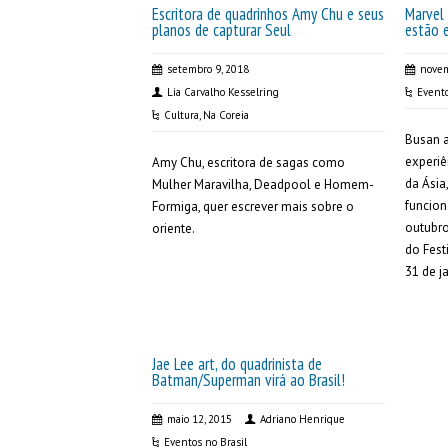
Escritora de quadrinhos Amy Chu e seus
Marvel
planos de capturar Seul
estão 
setembro 9, 2018
novem
Lia Carvalho Kesselring
Evento
Cultura
,
Na Coreia
Busan a
experiê
Amy Chu, escritora de sagas como
da Ásia
Mulher Maravilha, Deadpool e Homem-
funcio
Formiga, quer escrever mais sobre o
outubro
oriente.
do Fest
31 de j
Jae Lee art, do quadrinista de
Batman/Superman virá ao Brasil!
maio 12, 2015
Adriano Henrique
Eventos no Brasil