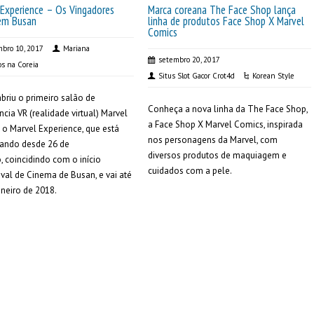
 Experience – Os Vingadores
Marca coreana The Face Shop lança
em Busan
linha de produtos Face Shop X Marvel
Comics
bro 10, 2017
Mariana
setembro 20, 2017
s na Coreia
Situs Slot Gacor Crot4d
Korean Style
briu o primeiro salão de
Conheça a nova linha da The Face Shop,
ncia VR (realidade virtual) Marvel
a Face Shop X Marvel Comics, inspirada
, o Marvel Experience, que está
nos personagens da Marvel, com
nando desde 26 de
diversos produtos de maquiagem e
, coincidindo com o início
cuidados com a pele.
ival de Cinema de Busan, e vai até
aneiro de 2018.