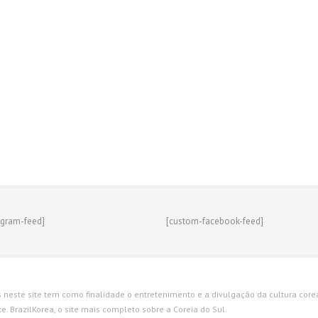
agram-feed]
[custom-facebook-feed]
s neste site tem como finalidade o entretenimento e a divulgação da cultura corean
. BrazilKorea, o site mais completo sobre a Coreia do Sul.