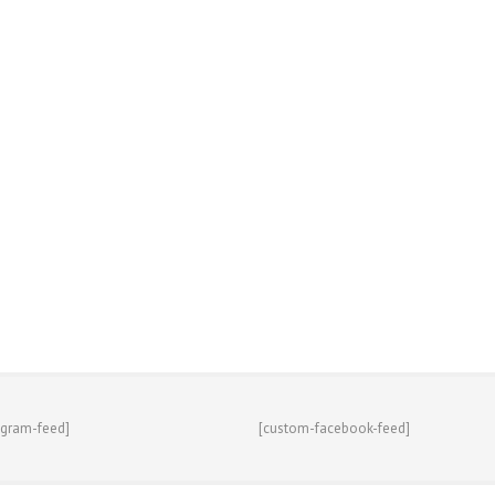
agram-feed]
[custom-facebook-feed]