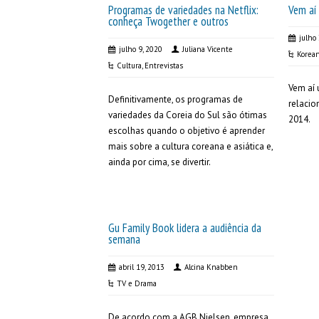
Programas de variedades na Netflix:
Vem aí
conheça Twogether e outros
julho
julho 9, 2020
Juliana Vicente
Korean
Cultura
,
Entrevistas
Vem aí 
Definitivamente, os programas de
relacio
variedades da Coreia do Sul são ótimas
2014.
escolhas quando o objetivo é aprender
mais sobre a cultura coreana e asiática e,
ainda por cima, se divertir.
Gu Family Book lidera a audiência da
semana
abril 19, 2013
Alcina Knabben
TV e Drama
De acordo com a AGB Nielsen, empresa