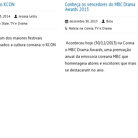
 o KCON
Conheça os vencedores do MBC Drama
Awards 2013
 3, 2014
Jessica Lellis
dezembro 30, 2013
Biliu
 Style
,
TV e Drama
Noticia na Coreia
,
TV e Drama
um dos maiores festivais
Aconteceu hoje (30/12/2013) na Coreia
nados a cultura coreana: o KCON
o MBC Drama Awards, uma premiação
anual da emissora coreana MBC que
homenageia atores e escritores que mais
se destacaram no ano.