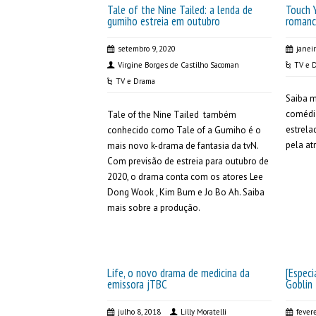
Tale of the Nine Tailed: a lenda de
Touch 
gumiho estreia em outubro
romanc
setembro 9, 2020
janei
Virgine Borges de Castilho Sacoman
TV e 
TV e Drama
Saiba 
comédia
Tale of the Nine Tailed também
estrela
conhecido como Tale of a Gumiho é o
pela atr
mais novo k-drama de fantasia da tvN.
Com previsão de estreia para outubro de
2020, o drama conta com os atores Lee
Dong Wook , Kim Bum e Jo Bo Ah. Saiba
mais sobre a produção.
Life, o novo drama de medicina da
[Espec
emissora jTBC
Goblin
julho 8, 2018
Lilly Moratelli
fever