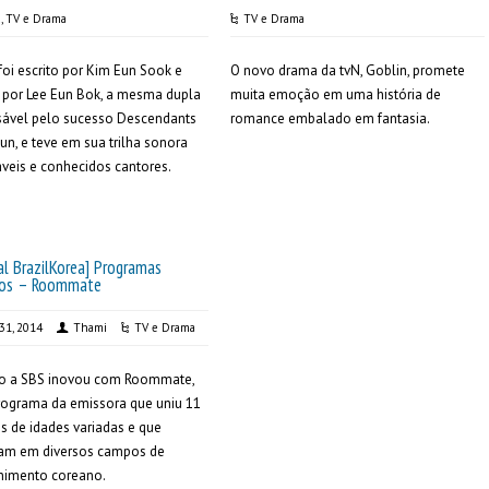
a
,
TV e Drama
TV e Drama
foi escrito por Kim Eun Sook e
O novo drama da tvN, Goblin, promete
o por Lee Eun Bok, a mesma dupla
muita emoção em uma história de
sável pelo sucesso Descendants
romance embalado em fantasia.
Sun, e teve em sua trilha sonora
áveis e conhecidos cantores.
al BrazilKorea] Programas
nos – Roommate
 31, 2014
Thami
TV e Drama
no a SBS inovou com Roommate,
rograma da emissora que uniu 11
 de idades variadas e que
ham em diversos campos de
nimento coreano.