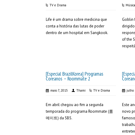
TV e Drama
Músic
Life é um drama sobre medicina que
Goblin 
conta a história das lutas de poder
dirigid
dentro de um hospital em Sangkook.
respon
of the 
respeit
[Especial BrazilKorea] Programas
[Especi
Coreanos – Roommate 2
Corea
maio 7, 2015
Thami
TV e Drama
julho
Em abril chegou ao fim a segunda
Este a
temporada do programa Roommate (룸
novo p
메이트) da SBS.
famosos
trabal
entrete