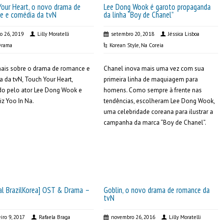
Your Heart, o novo drama de
Lee Dong Wook é garoto propaganda
e e comédia da tvN
da linha “Boy de Chanel”
ro 26, 2019
Lilly Moratelli
setembro 20, 2018
Jéssica Lisboa
Drama
Korean Style
,
Na Coreia
mais sobre o drama de romance e
Chanel inova mais uma vez com sua
 da tvN, Touch Your Heart,
primeira linha de maquiagem para
do pelo ator Lee Dong Wook e
homens. Como sempre à frente nas
iz Yoo In Na.
tendências, escolheram Lee Dong Wook,
uma celebridade coreana para ilustrar a
campanha da marca “Boy de Chanel”.
ial BrazilKorea] OST & Drama –
Goblin, o novo drama de romance da
tvN
eiro 9, 2017
Rafaela Braga
novembro 26, 2016
Lilly Moratelli