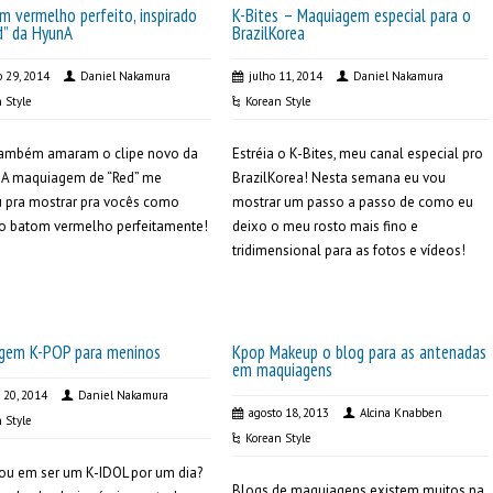
m vermelho perfeito, inspirado
K-Bites – Maquiagem especial para o
d” da HyunA
BrazilKorea
o 29, 2014
Daniel Nakamura
julho 11, 2014
Daniel Nakamura
 Style
Korean Style
também amaram o clipe novo da
Estréia o K-Bites, meu canal especial pro
 A maquiagem de “Red” me
BrazilKorea! Nesta semana eu vou
u pra mostrar pra vocês como
mostrar um passo a passo de como eu
 o batom vermelho perfeitamente!
deixo o meu rosto mais fino e
tridimensional para as fotos e vídeos!
gem K-POP para meninos
Kpop Makeup o blog para as antenadas
em maquiagens
 20, 2014
Daniel Nakamura
agosto 18, 2013
Alcina Knabben
 Style
Korean Style
ou em ser um K-IDOL por um dia?
Blogs de maquiagens existem muitos na