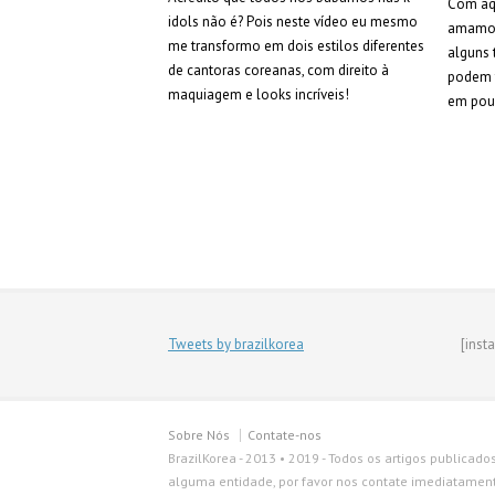
Com aqu
idols não é? Pois neste vídeo eu mesmo
amamos 
me transformo em dois estilos diferentes
alguns
de cantoras coreanas, com direito à
podem t
maquiagem e looks incríveis!
em pou
Tweets by brazilkorea
[inst
Sobre Nós
Contate-nos
BrazilKorea - 2013 • 2019 - Todos os artigos publicado
alguma entidade, por favor nos contate imediatamente