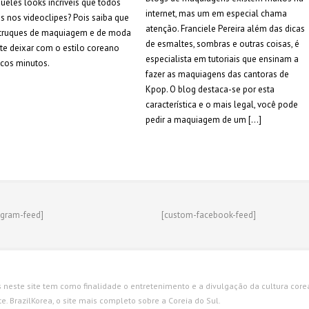
eles looks incríveis que todos
internet, mas um em especial chama
nos videoclipes? Pois saiba que
atenção. Franciele Pereira além das dicas
 truques de maquiagem e de moda
de esmaltes, sombras e outras coisas, é
e deixar com o estilo coreano
especialista em tutoriais que ensinam a
cos minutos.
fazer as maquiagens das cantoras de
Kpop. O blog destaca-se por esta
característica e o mais legal, você pode
pedir a maquiagem de um […]
agram-feed]
[custom-facebook-feed]
s neste site tem como finalidade o entretenimento e a divulgação da cultura corean
. BrazilKorea, o site mais completo sobre a Coreia do Sul.