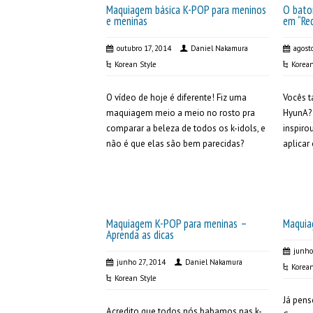
Maquiagem básica K-POP para meninos
O bato
e meninas
em “Re
outubro 17, 2014
Daniel Nakamura
agost
Korean Style
Korean
O vídeo de hoje é diferente! Fiz uma
Vocês 
maquiagem meio a meio no rosto pra
HyunA?
comparar a beleza de todos os k-idols, e
inspiro
não é que elas são bem parecidas?
aplicar
Maquiagem K-POP para meninas –
Maquia
Aprenda as dicas
junho
junho 27, 2014
Daniel Nakamura
Korean
Korean Style
Já pens
Acredito que todos nós babamos nas k-