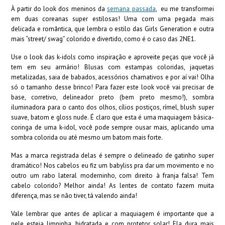
À partir do look dos meninos da
semana passada
,
eu me transformei
em duas coreanas super estilosas! Uma com uma pegada mais
delicada e romântica, que lembra o estilo das Girls Generation e outra
mais “street/ swag” colorido e divertido, como é o caso das 2NE1.
Use o look das k-idols como inspiração e aproveite peças que você já
tem em seu armário! Blusas com estampas coloridas, jaquetas
metalizadas, saia de babados, acessórios chamativos e por aí vai! Olha
só o tamanho desse brinco! Para fazer este look você vai precisar de
base, corretivo, delineador preto (bem preto mesmo!), sombra
iluminadora para o canto dos olhos, cílios postiços, rímel, blush super
suave, batom e gloss nude. É claro que esta é uma maquiagem básica-
coringa de uma k-idol, você pode sempre ousar mais, aplicando uma
sombra colorida ou até mesmo um batom mais forte.
Mas a marca registrada delas é sempre o delineado de gatinho super
dramático! Nos cabelos eu fiz um babyliss pra dar um movimento e no
outro um rabo lateral moderninho, com direito à franja falsa! Tem
cabelo colorido? Melhor ainda! As lentes de contato fazem muita
diferença, mas se não tiver, tá valendo ainda!
Vale lembrar que antes de aplicar a maquiagem é importante que a
pele esteja limpinha, hidratada e com protetor solar! Ela dura mais