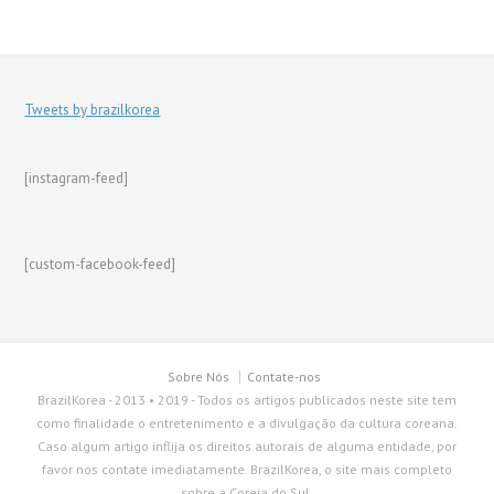
Tweets by brazilkorea
[instagram-feed]
[custom-facebook-feed]
Sobre Nós
Contate-nos
BrazilKorea - 2013 • 2019 - Todos os artigos publicados neste site tem
como finalidade o entretenimento e a divulgação da cultura coreana.
Caso algum artigo inflija os direitos autorais de alguma entidade, por
favor nos contate imediatamente. BrazilKorea, o site mais completo
sobre a Coreia do Sul.