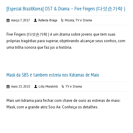
[Especial BrazilKorea] OST & Drama – Five Fingers (다섯손가락 )
março 7, 2017
Rafaela Braga
Música
,
TV e Drama
Five Fingers (다섯손가락 ) é um drama sobre jovens que tem suas
próprias tragédias para superar, objetivando alcançar seus sonhos, com
uma trilha sonora que faz jus a história.
Mask da SBS é tambem estreia nos Kdramas de Maio
maio 23, 2015
Lilly Moratelli
TV e Drama
Mais um kdrama para fechar com chave de ouro as estreias de maio:
Mask, com a grande atriz Soo Ae. Conheça os detalhes.