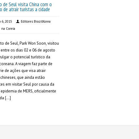
o de Seul visita China com o
o de atrair turistas a cidade
o 6, 2015
Editores BrazilKorea
a na Coreia
ito de Seul, Park Won Soon, visitou
 entre os dias 02 e 06 de agosto
vulgar o potencial turístico da
 coreana. A viagem faz parte de
ie de ações que visa atrair
s chineses, que ainda estão
tes em visitar Seul por causa da
 epidemia de MERS, oficialmente
da […]