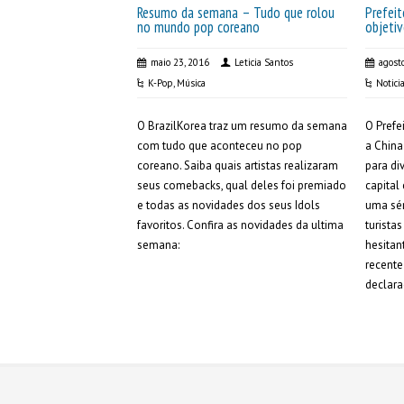
Resumo da semana – Tudo que rolou
Prefeit
no mundo pop coreano
objetiv
maio 23, 2016
Leticia Santos
agost
K-Pop
,
Música
Notici
O BrazilKorea traz um resumo da semana
O Prefe
com tudo que aconteceu no pop
a China
coreano. Saiba quais artistas realizaram
para di
seus comebacks, qual deles foi premiado
capital
e todas as novidades dos seus Idols
uma sér
favoritos. Confira as novidades da ultima
turista
semana:
hesitan
recente
declara