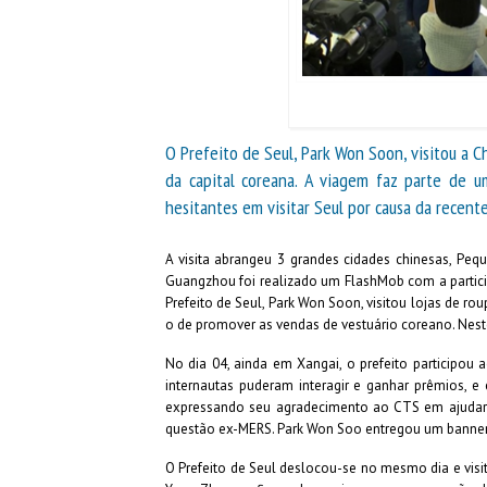
O Prefeito de Seul, Park Won Soon, visitou a Ch
da capital coreana. A viagem faz parte de um
hesitantes em visitar Seul por causa da recent
A visita abrangeu 3 grandes cidades chinesas, Peq
Guangzhou foi realizado um FlashMob com a particip
Prefeito de Seul, Park Won Soon, visitou lojas de ro
o de promover as vendas de vestuário coreano. Nest
No dia 04, ainda em Xangai, o prefeito participou
internautas puderam interagir e ganhar prêmios, e
expressando seu agradecimento ao CTS em ajudar t
questão ex-MERS. Park Won Soo entregou um banner, e
O Prefeito de Seul deslocou-se no mesmo dia e visit