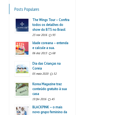
Posts Populares
The Wings Tour – Confira
todos os detalhes do
show do BTS no Brasil
23 nov 2016
93
Idade coreana – entenda
e calcule a sua.
06 dez 2013
68
Dia das Crianças na
Coreia
05 maio 2020
52
Korea Magazine traz
conteúdo gratuito à sua
casa
19 fev 2016
45
BLACKPINK – o mais
novo grupo feminino da