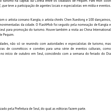
 turismo na capital da Coreia entre os cidadãos de Pequim. Park Won Soon
, q
ue teve a participação de agentes locais e especialistas em mídia e eventos.
m o artista coreano Kangta, o artista chinês Chen Xuedong e 100 dançarinos,
movimentadas da cidade. O FlashMob foi seguido pela nomeação de Kangta e
l para promoção do turismo. Houve também a visita ao China International
de Pequim.
vidades, não só se reunindo com autoridades e especialistas de turismo, mas
ras de cosméticos e convites para uma série de eventos culturais, como
 no início de outubro em Seul, coincidindo com a semana do feriado do Dia
izado pela Prefeitura de Seul, do qual as editoras fazem parte.