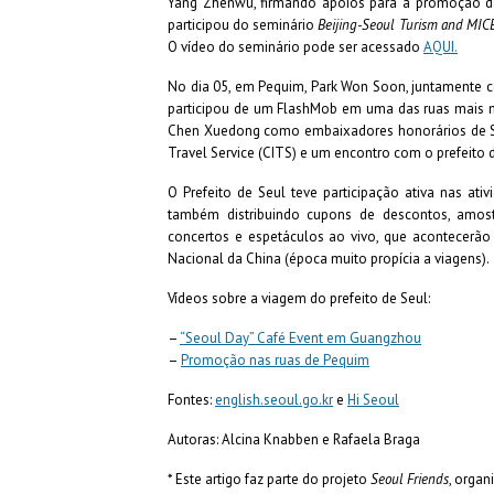
Yang Zhenwu, firmando apoios para a promoção do
participou do seminário
Beijing-Seoul Turism and MICE
O vídeo do seminário pode ser acessado
AQUI.
No dia 05, em Pequim, Park Won Soon, juntamente co
participou de um FlashMob em uma das ruas mais 
Chen Xuedong como embaixadores honorários de Seu
Travel Service (CITS) e um encontro com o prefeito 
O Prefeito de Seul teve participação ativa nas ati
também distribuindo cupons de descontos, amost
concertos e espetáculos ao vivo, que acontecerão
Nacional da China (época muito propícia a viagens).
Vídeos sobre a viagem do prefeito de Seul:
–
“Seoul Day” Café Event em Guangzhou
–
Promoção nas ruas de Pequim
Fontes:
english.seoul.go.kr
e
Hi Seoul
Autoras: Alcina Knabben e Rafaela Braga
* Este artigo faz parte do projeto
Seoul Friends
, organ