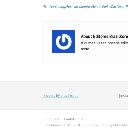
Fei
,
Guangzhou
,
Jia
,
Kangta
,
Miss A
,
Park Won Soon
,
P
About Editores BrazilKor
Algumas vezes nossos edito
texto.
Tweets by brazilkorea
[inst
Sobre Nós
Contate-nos
BrazilKorea - 2013 • 2019 - Todos os artigos publicado