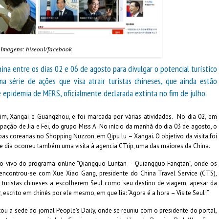
Imagens: hiseoul/facebook
ina entre os dias 02 e 06 de agosto para divulgar o potencial turístico
a série de ações que visa atrair turistas chineses, que ainda estão
e epidemia de MERS, oficialmente declarada extinta no fim de julho.
uim, Xangai e Guangzhou, e foi marcada por várias atividades. No dia 02, em
ação de Jia e Fei, do grupo Miss A. No início da manhã do dia 03 de agosto, o
upas coreanas no Shopping Nuzzon, em Qipu lu – Xangai. O objetivo da visita foi
e dia ocorreu também uma visita à agencia CTrip, uma das maiores da China.
 ao vivo do programa online “Qiangguo Luntan – Quiangguo Fangtan”, onde os
 encontrou-se com Xue Xiao Gang, presidente do China Travel Service (CTS),
uristas chineses a escolherem Seul como seu destino de viagem, apesar da
scrito em chinês por ele mesmo, em que lia: “Agora é a hora – Visite Seul!”.
ou a sede do jornal People’s Daily, onde se reuniu com o presidente do portal,