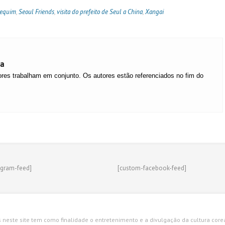
equim
,
Seoul Friends
,
visita do prefeito de Seul a China
,
Xangai
ea
res trabalham em conjunto. Os autores estão referenciados no fim do
agram-feed]
[custom-facebook-feed]
s neste site tem como finalidade o entretenimento e a divulgação da cultura corean