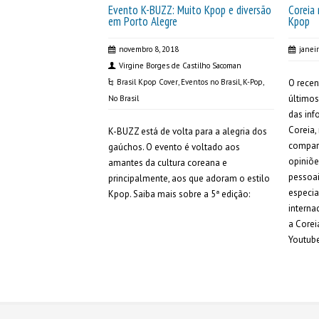
Evento K-BUZZ: Muito Kpop e diversão
Coreia
em Porto Alegre
Kpop
novembro 8, 2018
janei
Virgine Borges de Castilho Sacoman
Brasil Kpop Cover
,
Eventos no Brasil
,
K-Pop
,
O recen
últimos
No Brasil
das inf
Coreia,
K-BUZZ está de volta para a alegria dos
compart
gaúchos. O evento é voltado aos
opiniõ
amantes da cultura coreana e
pessoai
principalmente, aos que adoram o estilo
especia
Kpop. Saiba mais sobre a 5ª edição:
interna
a Corei
Youtube