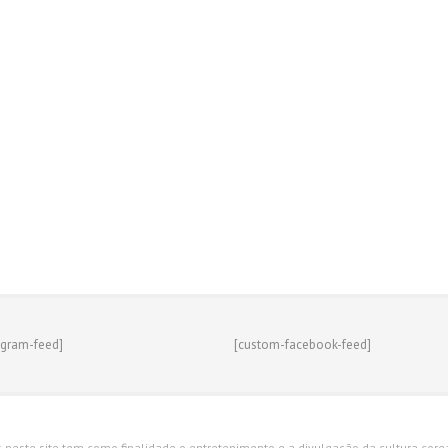
agram-feed]
[custom-facebook-feed]
s neste site tem como finalidade o entretenimento e a divulgação da cultura corean