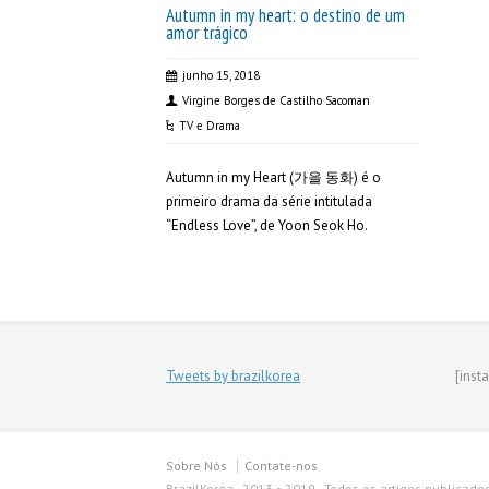
Autumn in my heart: o destino de um
amor trágico
junho 15, 2018
Virgine Borges de Castilho Sacoman
TV e Drama
Autumn in my Heart (가을 동화) é o
primeiro drama da série intitulada
“Endless Love”, de Yoon Seok Ho.
Tweets by brazilkorea
[inst
Sobre Nós
Contate-nos
BrazilKorea - 2013 • 2019 - Todos os artigos publicado