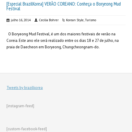
[Especial BrazilKorea] VERÃO COREANO: Conheça o Boryeong Mud
Festival
julho 16, 2014
Cecilia Bohrer
Korean Style
,
Turismo
O Boryeong Mud Festival, é um dos maiores festivais de verão na
Coreia. Este ano ele será realizado entre os dias 18 e 27 de julho, na
praia de Daecheon em Boryeong, Chungcheongnam-do.
Tweets by brazilkorea
[instagram-feed]
[custom-facebook-feed]