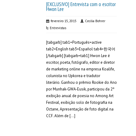
[EXCLUSIVO] Entrevista com o escritor
Hwon Lee
fevereiro 15, 2015
Cecilia Bohrer
Entrevistas
[tabgarb] tab1=Português=active
tab2=English tab3=Español tab4=한국어
[/tabgarb] [tabgarb=tab1] Hwon Lee é
escritor, poeta, fotógrafo, editor e diretor
de marketing online na empresa Koalife,
colunista no Upkorea e tradutor
literário. Ganhou o prêmio Rookie do Ano
por Munhak-GWA-Eusik, participou da 2º
exibição anual de poesia no Among Art
Festival, exibição solo de fotografia na
Octane, Apresentação de foto digital na
CCF. Além de […]