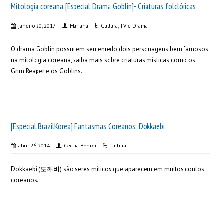
Mitologia coreana [Especial Drama Goblin]- Criaturas folclóricas
janeiro 20, 2017
Mariana
Cultura
,
TV e Drama
O drama Goblin possui em seu enredo dois personagens bem famosos
na mitologia coreana, saiba mais sobre criaturas místicas como os
Grim Reaper e os Goblins.
[Especial BrazilKorea] Fantasmas Coreanos: Dokkaebi
abril 26, 2014
Cecilia Bohrer
Cultura
Dokkaebi (도깨비) são seres míticos que aparecem em muitos contos
coreanos.