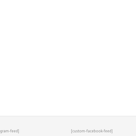
agram-feed]
[custom-facebook-feed]