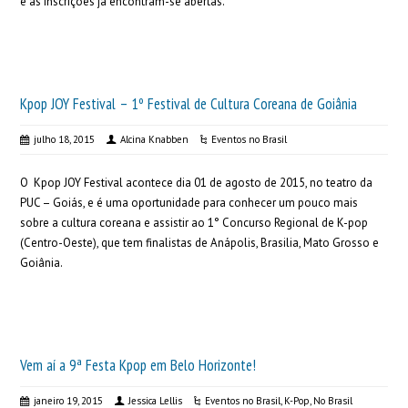
e as inscrições já encontram-se abertas.
Kpop JOY Festival – 1º Festival de Cultura Coreana de Goiânia
julho 18, 2015
Alcina Knabben
Eventos no Brasil
O Kpop JOY Festival acontece dia 01 de agosto de 2015, no teatro da
PUC – Goiás, e é uma oportunidade para conhecer um pouco mais
sobre a cultura coreana e assistir ao 1° Concurso Regional de K-pop
(Centro-Oeste), que tem finalistas de Anápolis, Brasilia, Mato Grosso e
Goiânia.
Vem aí a 9ª Festa Kpop em Belo Horizonte!
janeiro 19, 2015
Jessica Lellis
Eventos no Brasil
,
K-Pop
,
No Brasil