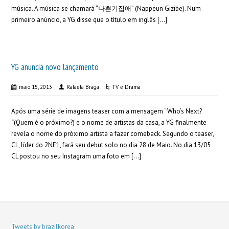
música. A música se chamará “나쁜기집애” (Nappeun Gizibe). Num
primeiro anúncio, a YG disse que o título em inglês […]
YG anuncia novo lançamento
maio 15, 2013
Rafaela Braga
TV e Drama
Após uma série de imagens teaser com a mensagem “Who’s Next?
“(Quem é o próximo?) e o nome de artistas da casa, a YG finalmente
revela o nome do próximo artista a fazer comeback. Segundo o teaser,
CL, líder do 2NE1, fará seu debut solo no dia 28 de Maio. No dia 13/05
CL postou no seu Instagram uma foto em […]
Tweets by brazilkorea