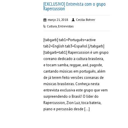
[EXCLUSIVO] Entrevista com o grupo
Rapercussion
março 21, 2018
Cecilia Bohrer
Cultura
,
Entrevistas
[tabgarb] tab1=Português=active
tab2=English tab3=Español [/tabgarb]
[tabgarb=tab1] Rapercussion é um grupo
coreano dedicado a cultura brasileira,
e tocam samba, reggae, axé, pagode,
cantando músicas em português, além
de já terem feito versões coreanas de
músicas brasileiras. Conheça nesta
entrevista exclusiva este grupo que vem
surpreendendo o Brasil! O líder do
Rapercussion, Zion Luz, toca bateria,
piano e percussão desde […]