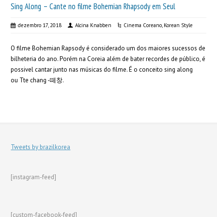
Sing Along – Cante no filme Bohemian Rhapsody em Seul
dezembro 17, 2018
Alcina Knabben
Cinema Coreano
,
Korean Style
O filme Bohemian Rapsody é considerado um dos maiores sucessos de
bilheteria do ano. Porém na Coreia além de bater recordes de público, é
possivel cantar junto nas músicas do filme. É o conceito sing along
ou Tte chang -떼창.
Tweets by brazilkorea
[instagram-feed]
[custom-facebook-feed]