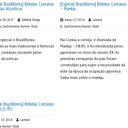
al BrazilKorea] Bebidas Coreanas
[Especial BrazilKorea] Bebidas Coreanas
das Alcoólicas
– Maekju
ro 30, 2017
Rafaela Braga
março 27, 2014
Lamara
a
,
Gastronomia
,
Korean Style
Gastronomia
,
Korean Style
special o BrazilKorea
Na Coreia, a cerveja é chamada de
ta as mais tradicionais e famosas
Maekju – (맥주) e foi introduzida pelos
 coreanas, iniciando pelas
japoneses no início do século XX. As
 alcoólicas.
primeiras cervejarias do país foram
construídas para suprir a necessidade da
elite na época da ocupação japonesa.
Saiba mais sobre o maekju.
al BrazilKorea] Bebidas Coreanas
u (소주)
 13, 2014
Lamara
a
,
Korean Style