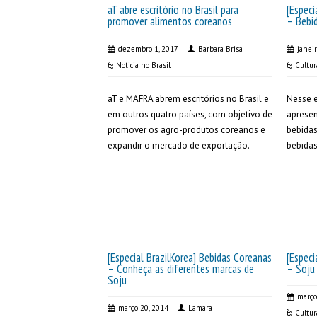
aT abre escritório no Brasil para
[Especi
promover alimentos coreanos
– Bebi
dezembro 1, 2017
Barbara Brisa
janei
Noticia no Brasil
Cultur
aT e MAFRA abrem escritórios no Brasil e
Nesse e
em outros quatro países, com objetivo de
apresen
promover os agro-produtos coreanos e
bebidas
expandir o mercado de exportação.
bebidas
[Especial BrazilKorea] Bebidas Coreanas
[Especi
– Conheça as diferentes marcas de
– Soj
Soju
março
março 20, 2014
Lamara
Cultur