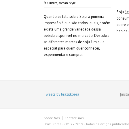
Cultura
,
Korean Style
Soju (
Quando se fala sobre Soju, a primeira
consumi
impressão é que são todos iguais, porém
sobre e
existe uma grande variedade dessa
bebida 
bebida disponível no mercado. Descubra
as diferentes marcas de soju. Um guia
especial para quem quer conhecer,
experimentar e comprar.
Tweets by brazilkorea
[inst
Sobre Nós
Contate-nos
BrazilKorea - 2013 • 2019 - Todos os artigos publicado