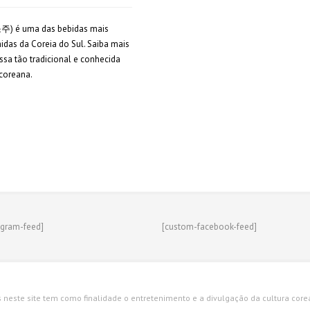
소주) é uma das bebidas mais
das da Coreia do Sul. Saiba mais
ssa tão tradicional e conhecida
coreana.
agram-feed]
[custom-facebook-feed]
s neste site tem como finalidade o entretenimento e a divulgação da cultura corean