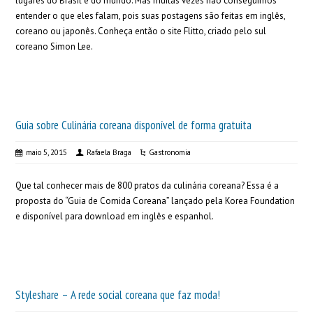
lugares do Brasil e do mundo. Mas muitas vezes não conseguimos
entender o que eles falam, pois suas postagens são feitas em inglês,
coreano ou japonês. Conheça então o site Flitto, criado pelo sul
coreano Simon Lee.
Guia sobre Culinária coreana disponível de forma gratuita
maio 5, 2015
Rafaela Braga
Gastronomia
Que tal conhecer mais de 800 pratos da culinária coreana? Essa é a
proposta do “Guia de Comida Coreana” lançado pela Korea Foundation
e disponível para download em inglês e espanhol.
Styleshare – A rede social coreana que faz moda!