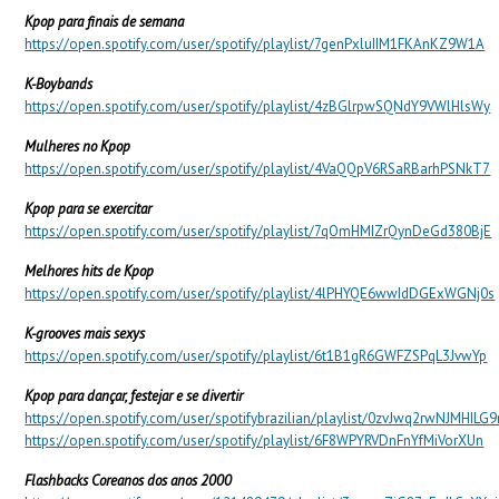
Kpop para finais de semana
https://open.spotify.com/user/spotify/playlist/7genPxluIIM1FKAnKZ9W1A
K-Boybands
https://open.spotify.com/user/spotify/playlist/4zBGlrpwSQNdY9VWlHlsWy
Mulheres no Kpop
https://open.spotify.com/user/spotify/playlist/4VaQQpV6RSaRBarhPSNkT7
Kpop para se exercitar
https://open.spotify.com/user/spotify/playlist/7qOmHMIZrQynDeGd380BjE
Melhores hits de Kpop
https://open.spotify.com/user/spotify/playlist/4lPHYQE6wwIdDGExWGNj0s
K-grooves mais sexys
https://open.spotify.com/user/spotify/playlist/6t1B1gR6GWFZSPqL3JvwYp
Kpop para dançar, festejar e se divertir
https://open.spotify.com/user/spotifybrazilian/playlist/0zvJwq2rwNJMHIL
https://open.spotify.com/user/spotify/playlist/6F8WPYRVDnFnYfMiVorXUn
Flashbacks Coreanos dos anos 2000