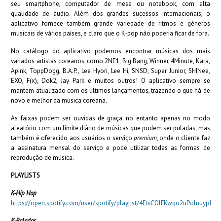
seu smartphone, computador de mesa ou notebook, com alta
qualidade de áudio. Além dos grandes sucessos internacionais, o
aplicativo fornece também grande variedade de ritmos e gêneros
musicais de vários países, e claro que o K-pop não poderia ficar de fora.
No catálogo do aplicativo podemos encontrar músicas dos mais
variados artistas coreanos, como 2NE1, Big Bang, Winner, 4Minute, Kara,
Apink, ToppDogg, B.A.P., Lee Hyori, Lee Hi, SNSD, Super Junior, SHINee,
EXO, F(x), Dok2, Jay Park e muitos outros! O aplicativo sempre se
mantem atualizado com os últimos lançamentos, trazendo o que há de
novo e melhor da música coreana.
As faixas podem ser ouvidas de graça, no entanto apenas no modo
aleatório com um limite diário de músicas que podem ser puladas, mas
também é oferecido aos usuários o serviço
premium
, onde o cliente faz
a assinatura mensal do serviço e pode utilizar todas as formas de
reprodução de música.
PLAYLISTS
K-Hip Hop
https://open.spotify.com/user/spotify/playlist/4FtvCOlFKwqo2uPolnuypJ
K-Baladas