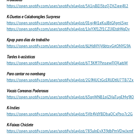
https://open.spotify.com/user/spotify/playlist/5A1jsBEI5bzQZHZieej8l2
K-Duetos e Colaborações Surpresa
https://open.spotify.com/user/spotify/playlist/01gi4H1eKuJBtGfgmlSjer
https://open.spotify.com/user/spotify/playlist/1JxYXf1Zf1CZlXEtdrWqDv
Kpop para dias de trabalho
https://open.spotify.com/user/spotify/playlist/6LMdHYjV6btsvGjtONYG9A
Tardes k-acústicas
https://open.spotify.com/user/spotify/playlist/6T3Kff7PinsewFIQXaitiW
Para cantar no norebang
https://open.spotify.com/user/spotify/playlist/2G9HUCtGcERUDtIU7TB7Zx
Vocais Coreanos Poderosos
https://open.spotify.com/user/spotify/playlist/63qnWNB1pIZHaTugEMg9IO
K-Indies
https://open.spotify.com/user/spotify/playlist/5Vlt4VdYBDbaOCxPpo7c2G
K-Faixas Chiclete
https://open.spotify.com/user/spotify/playlist/783uInEvX39dbPmVDwJxmf