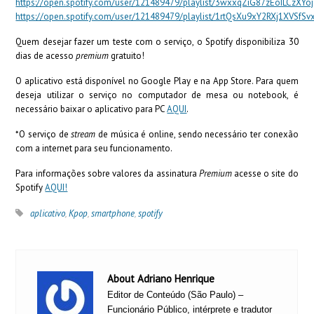
https://open.spotify.com/user/121489479/playlist/3wxxqZiG87zEoILCzXYo
https://open.spotify.com/user/121489479/playlist/1rtQsXu9xY2RXj1XVSfSv
Quem desejar fazer um teste com o serviço, o Spotify disponibiliza 30
dias de acesso
premium
gratuito!
O aplicativo está disponível no Google Play e na App Store. Para quem
deseja utilizar o serviço no computador de mesa ou notebook, é
necessário baixar o aplicativo para PC
AQUI
.
*O serviço de
stream
de música é online, sendo necessário ter conexão
com a internet para seu funcionamento.
Para informações sobre valores da assinatura
Premium
acesse o site do
Spotify
AQUI!
aplicativo
,
Kpop
,
smartphone
,
spotify
About Adriano Henrique
Editor de Conteúdo (São Paulo) –
Funcionário Público, intérprete e tradutor