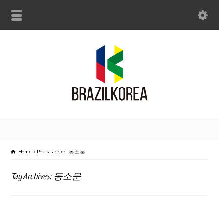
Home
Posts tagged: 동소문
Tag Archives: 동소문