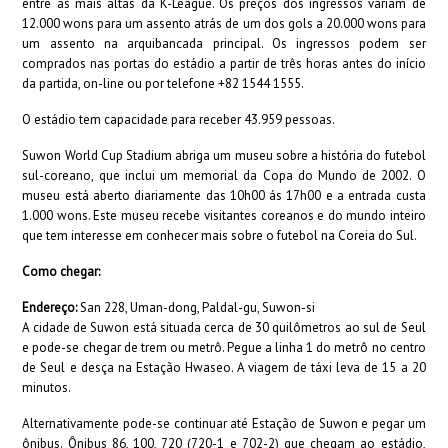
entre as mais altas da K-League. Os preços dos ingressos variam de
12.000 wons para um assento atrás de um dos gols a 20.000 wons para
um assento na arquibancada principal. Os ingressos podem ser
comprados nas portas do estádio a partir de três horas antes do início
da partida, on-line ou por telefone +82 1544 1555.
O estádio tem capacidade para receber 43.959 pessoas.
Suwon World Cup Stadium abriga um museu sobre a história do futebol
sul-coreano, que inclui um memorial da Copa do Mundo de 2002. O
museu está aberto diariamente das 10h00 ás 17h00 e a entrada custa
1.000 wons. Este museu recebe visitantes coreanos e do mundo inteiro
que tem interesse em conhecer mais sobre o futebol na Coreia do Sul.
Como chegar:
Endereço:
San 228, Uman-dong, Paldal-gu, Suwon-si
A cidade de Suwon está situada cerca de 30 quilômetros ao sul de Seul
e pode-se chegar de trem ou metrô. Pegue a linha 1 do metrô no centro
de Seul e desça na Estação Hwaseo. A viagem de táxi leva de 15 a 20
minutos.
Alternativamente pode-se continuar até Estação de Suwon e pegar um
ônibus. Ônibus 86, 100, 720 (720-1 e 702-2) que chegam ao estádio,