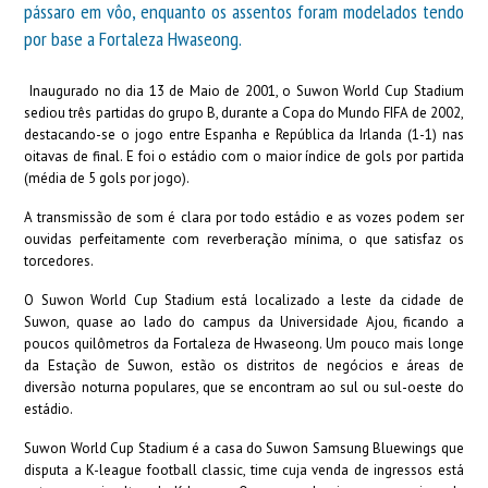
pássaro em vôo, enquanto os assentos foram modelados tendo
por base a Fortaleza Hwaseong.
Inaugurado no dia 13 de Maio de 2001, o Suwon World Cup Stadium
sediou três partidas do grupo B, durante a Copa do Mundo FIFA de 2002,
destacando-se o jogo entre Espanha e República da Irlanda (1-1) nas
oitavas de final. E foi o estádio com o maior índice de gols por partida
(média de 5 gols por jogo).
A transmissão de som é clara por todo estádio e as vozes podem ser
ouvidas perfeitamente com reverberação mínima, o que satisfaz os
torcedores.
O Suwon World Cup Stadium está localizado a leste da cidade de
Suwon, quase ao lado do campus da Universidade Ajou, ficando a
poucos quilômetros da Fortaleza de Hwaseong. Um pouco mais longe
da Estação de Suwon, estão os distritos de negócios e áreas de
diversão noturna populares, que se encontram ao sul ou sul-oeste do
estádio.
Suwon World Cup Stadium é a casa do Suwon Samsung Bluewings que
disputa a K-league football classic, time cuja venda de ingressos está