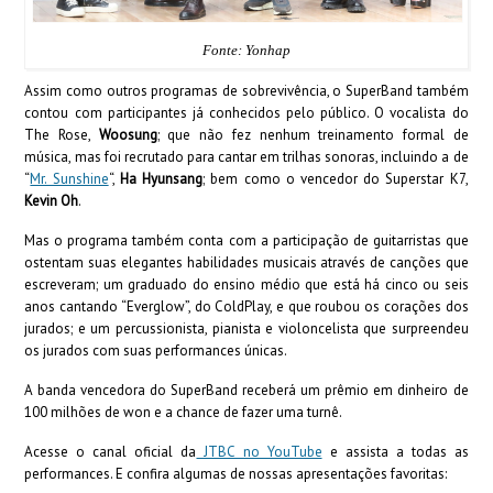
Fonte: Yonhap
Assim como outros programas de sobrevivência, o SuperBand também
contou com participantes já conhecidos pelo público. O vocalista do
The Rose,
Woosung
; que não fez nenhum treinamento formal de
música, mas foi recrutado para cantar em trilhas sonoras, incluindo a de
“
Mr. Sunshine
“,
Ha Hyunsang
; bem como o vencedor do Superstar K7,
Kevin Oh
.
Mas o programa também conta com a participação de guitarristas que
ostentam suas elegantes habilidades musicais através de canções que
escreveram; um graduado do ensino médio que está há cinco ou seis
anos cantando “Everglow”, do ColdPlay, e que roubou os corações dos
jurados; e um percussionista, pianista e violoncelista que surpreendeu
os jurados com suas performances únicas.
A banda vencedora do SuperBand receberá um prêmio em dinheiro de
100 milhões de won e a chance de fazer uma turnê.
Acesse o canal oficial da
JTBC no YouTube
e assista a todas as
performances. E confira algumas de nossas apresentações favoritas: