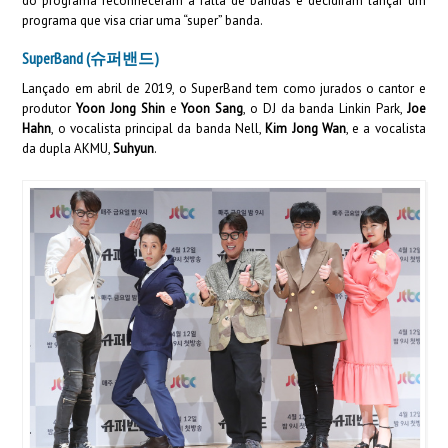
do programa reconheceram a falta de bandas e decidiram lançar um
programa que visa criar uma “super” banda.
SuperBand (슈퍼밴드)
Lançado em abril de 2019, o SuperBand tem como jurados o cantor e
produtor
Yoon Jong Shin
e
Yoon Sang
, o DJ da banda Linkin Park,
Joe
Hahn
, o vocalista principal da banda Nell,
Kim Jong Wan
, e a vocalista
da dupla AKMU,
Suhyun
.