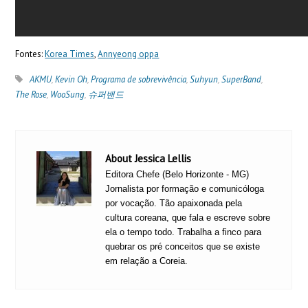
Fontes:
Korea Times
,
Annyeong oppa
AKMU
,
Kevin Oh
,
Programa de sobrevivência
,
Suhyun
,
SuperBand
,
The Rose
,
WooSung
,
슈퍼밴드
About Jessica Lellis
Editora Chefe (Belo Horizonte - MG)
Jornalista por formação e comunicóloga
por vocação. Tão apaixonada pela
cultura coreana, que fala e escreve sobre
ela o tempo todo. Trabalha a finco para
quebrar os pré conceitos que se existe
em relação a Coreia.