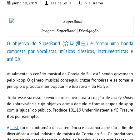
junho 30, 2019
Jessica Lellis
TV e Drama
Imagem: SuperBand | Divulgação
O objetivo do SuperBand (슈퍼밴드) é formar uma banda
composta por vocalistas, músicos clássicos, instrumentistas e
até DJs.
Atualmente, o cenário musical da Coreia do Sul está sendo governado
pelo kpop. O gênero musical conseguiu cruzar fronteiras e se tornar a
princípio o produto mais popular – e lucrativo – da
Hallyu
.
Todo esse sucesso, serviu de incentivo para a criação de
reality shows
de sobrevivência cujo objetivo acima de tudo é formar grupos de kpop
com a “ajuda” do público. Produce 101, 19 Under Nineteen e YG Trasure
Box por exemplo.
A
JTBC
foi na contramão dessa tendência e assumiu a missão a fim de
diversificar a atual indústria de música da Coreia do Sul. Os produtores