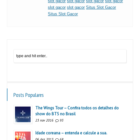
slot gacor
slot gacor
slot gacor
slot gacor
slot gacor
slot gacor
Situs Slot Gacor
Situs Slot Gacor
Posts Populares
The Wings Tour – Confira todos os detalhes do
show do BTS no Brasil
23 nov 2016
93
Idade coreana – entenda e calcule a sua.
06 dez 2013
68