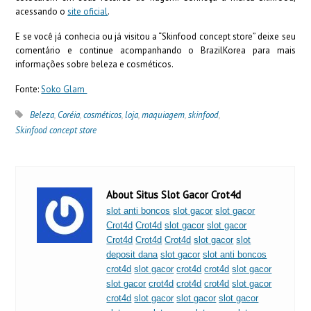
acessando o
site oficial
.
E se você já conhecia ou já visitou a “Skinfood concept store” deixe seu
comentário e continue acompanhando o BrazilKorea para mais
informações sobre beleza e cosméticos.
Fonte:
Soko Glam
Beleza
,
Coréia
,
cosméticos
,
loja
,
maquiagem
,
skinfood
,
Skinfood concept store
About Situs Slot Gacor Crot4d
slot anti boncos
slot gacor
slot gacor
Crot4d
Crot4d
slot gacor
slot gacor
Crot4d
Crot4d
Crot4d
slot gacor
slot
deposit dana
slot gacor
slot anti boncos
crot4d
slot gacor
crot4d
crot4d
slot gacor
slot gacor
crot4d
crot4d
crot4d
slot gacor
crot4d
slot gacor
slot gacor
slot gacor