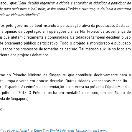
tacou que:
“Seul decidiu regenerar a cidade e encorajar os cidadãos a participar do
e para pedestres e indústrias, assim como História e cultura que delineia a estrutura
ade de vida dos cidadãos
”.
s pelo governo de Seul visando a participação ativa da população. Destaca-
r a opinião da população em operações diárias. No “Projeto de Governança da
s que afetam diretamente a comunidade. Os cidadãos também decidem o uso
e orçamento público participativo. Todo o projeto é monitorado e publicado
 usados nos processos de tomadas de decisão. Tal método auxilia no foco em
iente dos projetos debatidos.
 do Primeiro Ministro de Singapura, que contribuiu decisivamente para a
te, limpa e verde em poucas décadas. Outras cidades vencedoras: Medellín –
o – Espanha. A cerimônia de premiação acontecerá na próxima Cúpula Mundial
m julho de 2018. O Prêmio inclui um medalhão de ouro, um certificado de
eda de Singapura)
io
City Prize
,
prêmio Lee Kuan Yew World City
,
Seul
,
Urbanismo na Coreia