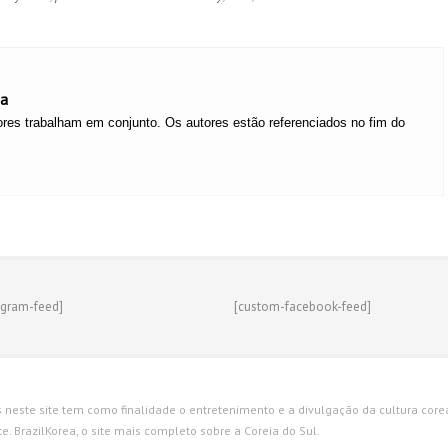
ea
res trabalham em conjunto. Os autores estão referenciados no fim do
agram-feed]
[custom-facebook-feed]
s neste site tem como finalidade o entretenimento e a divulgação da cultura corean
. BrazilKorea, o site mais completo sobre a Coreia do Sul.