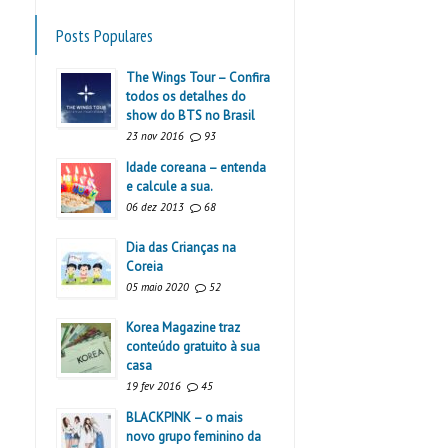
Posts Populares
The Wings Tour – Confira
todos os detalhes do
show do BTS no Brasil
23 nov 2016
93
Idade coreana – entenda
e calcule a sua.
06 dez 2013
68
Dia das Crianças na
Coreia
05 maio 2020
52
Korea Magazine traz
conteúdo gratuito à sua
casa
19 fev 2016
45
BLACKPINK – o mais
novo grupo feminino da