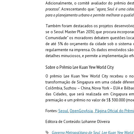
Adicionalmente, o comitê avaliador do prêmio des
processo
”. Acrescentando que: “
agora, Seul é uma cidad
para o planejamento urbano e permite melhorar a qualid
Também foram destacados os projetos desenvolvido
se o Seoul Master Plan 2030, que procura incorpora
Comunidade” os moradores debatem questões locai
de até 5% do orçamento da cidade sob o sistema d
regularmente na imprensa. Os dados envolvidos são
detalhes minuciosos, e permite a implementação efic
Sobre o Prêmio Lee Kuan Yew World City
O prêmio Lee Kuan Yew World City recebeu o nome
transformação de Singapura em uma cidade diferen
Colômbia, Suzhou – China, Nova York – EUA e Bilba
das Cidades, que será realizada em Cingapura e
premiação e um prêmio no valor de S$ 300.000 (mo
Fontes:
Seoul
,
OpenGovAsia
,
Página Oficial do Prêm
Editora de Conteúdo: Lohanne Oliveira
Governo Metropolitano de Seul
,
Lee Kuan Yew World 