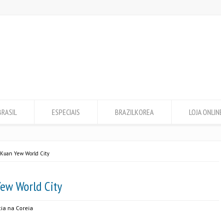
BRASIL
ESPECIAIS
BRAZILKOREA
LOJA ONLIN
 Kuan Yew World City
ew World City
cia na Coreia