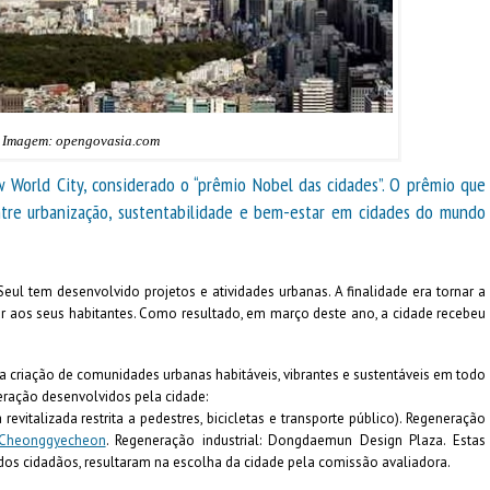
Imagem: opengovasia.com
 World City, considerado o “prêmio Nobel das cidades”. O prêmio que
ntre urbanização, sustentabilidade e bem-estar em cidades do mundo
ul tem desenvolvido projetos e atividades urbanas. A finalidade era tornar a
tar aos seus habitantes. Como resultado, em março deste ano, a cidade recebeu
a criação de comunidades urbanas habitáveis, vibrantes e sustentáveis em todo
eração desenvolvidos pela cidade:
revitalizada restrita a pedestres, bicicletas e transporte público). Regeneração
Cheonggyecheon
. Regeneração industrial: Dongdaemun Design Plaza. Estas
os cidadãos, resultaram na escolha da cidade pela comissão avaliadora.