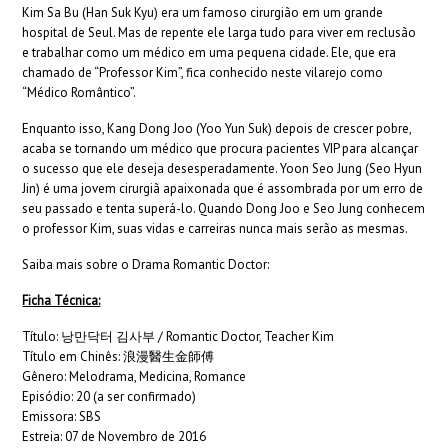
Kim Sa Bu (Han Suk Kyu) era um famoso cirurgião em um grande
hospital de Seul. Mas de repente ele larga tudo para viver em reclusão
e trabalhar como um médico em uma pequena cidade. Ele, que era
chamado de “Professor Kim”, fica conhecido neste vilarejo como
“Médico Romântico”.
Enquanto isso, Kang Dong Joo (Yoo Yun Suk) depois de crescer pobre,
acaba se tornando um médico que procura pacientes VIP para alcançar
o sucesso que ele deseja desesperadamente. Yoon Seo Jung (Seo Hyun
Jin) é uma jovem cirurgiã apaixonada que é assombrada por um erro de
seu passado e tenta superá-lo. Quando Dong Joo e Seo Jung conhecem
o professor Kim, suas vidas e carreiras nunca mais serão as mesmas.
Saiba mais sobre o Drama Romantic Doctor:
Ficha Técnica:
Título: 낭만닥터 김사부 / Romantic Doctor, Teacher Kim
Título em Chinês: 浪漫醫生金師傅
Gênero: Melodrama, Medicina, Romance
Episódio: 20 (a ser confirmado)
Emissora: SBS
Estreia: 07 de Novembro de 2016