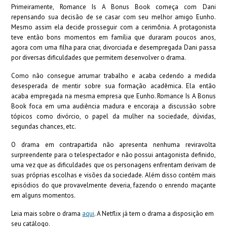
Primeiramente, Romance Is A Bonus Book começa com Dani
repensando sua decisão de se casar com seu melhor amigo Eunho.
Mesmo assim ela decide prosseguir com a cerimônia. A protagonista
teve então bons momentos em família que duraram poucos anos,
agora com uma filha para criar, divorciada e desempregada Dani passa
por diversas dificuldades que permitem desenvolver o drama.
Como não consegue arrumar trabalho e acaba cedendo a medida
desesperada de mentir sobre sua formação acadêmica. Ela então
acaba empregada na mesma empresa que Eunho. Romance Is A Bonus
Book foca em uma audiência madura e encoraja a discussão sobre
tópicos como divórcio, o papel da mulher na sociedade, dúvidas,
segundas chances, etc.
O drama em contrapartida não apresenta nenhuma reviravolta
surpreendente para o telespectador e não possui antagonista definido,
uma vez que as dificuldades que os personagens enfrentam derivam de
suas próprias escolhas e visões da sociedade. Além disso contém mais
episódios do que provavelmente deveria, fazendo o enrendo maçante
em alguns momentos.
Leia mais sobre o drama
aqui
. A Netflix já tem o drama a disposição em
seu catálogo.