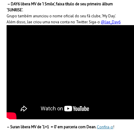
– DAY6
libera MV de ‘I Smile’, faixa título de seu primeiro álbum
‘SUNRISE’.
Grupo também anunciou o nome oficial do seu fã clube, ‘My Day’.
Além disso, Jae criou uma nova conta no Twitter. Siga-o
@Jae_Day6
– Suran libera MV de ‘1+1 = 0’ em parceria com Dean.
Confira-o
!