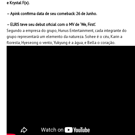
e Krystal F(x).
– Apink confirma data de seu comeback: 26 de Junho.
– ELRIS teve seu debut oficial com o MV de ‘We, First’.
Segundo a empresa do grupo, Hunus Entertainment, cada integrante do
grupo representará um elemento da natureza. Sohee é o céu, Karin a
floresta, Hyeseong o vento, Yukyung é a água, e Bella o coração.