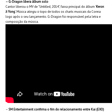
– G-Dragon libera álbum solo
Cantor liberou o MV de “Untitled, 2014”, faixa principal do álbum ‘
Kwon
Ji Yong
‘. Música atingiu o topo de todos os charts musicais da Coreia
logo após o seu lançamento. G-Dragon foi responsável pela letra e
composição da música.
–
SM Entertainment confirma o fim do relacionamento entre Kai (EXO)