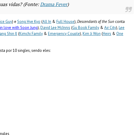
suas vidas? (Fonte:
Drama Fever
)
ice Guy
) e
Song Hye Kyo
(
All In
&
Full House
),
Descendants of the Sun
conta
 in love with Soon Jung
),
David Lee McInnis
(
Gu Book Family
&
Air City
),
Lee
ang Shin Il
(
Kimchi Family
&
Emergency Couple
),
Kim Ji Won
(
Heirs
&
One
ta por 10 singles, sendo eles:
ingles