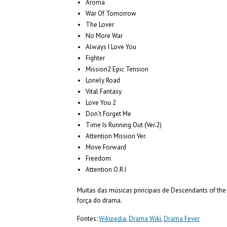
Aroma
War Of Tomorrow
The Lover
No More War
Always I Love You
Fighter
Mission2 Epic Tension
Lonely Road
Vital Fantasy
Love You 2
Don’t Forget Me
Time Is Running Out (Ver.2)
Attention Mission Ver.
Move Forward
Freedom
Attention O.R.I
Muitas das músicas principais de Descendants of t
força do drama.
Fontes:
Wikipedia
,
Drama Wiki
,
Drama Fever