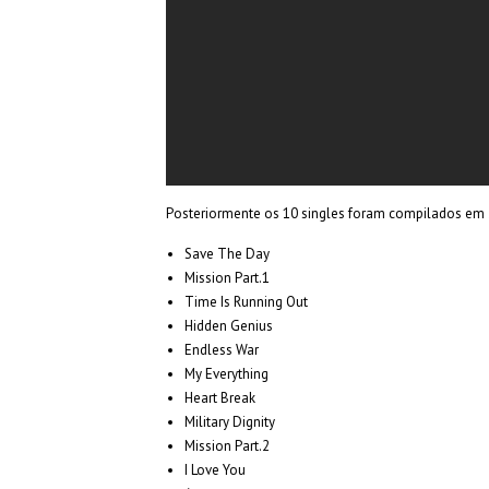
Posteriormente os 10 singles foram compilados em 2 
Save The Day
Mission Part.1
Time Is Running Out
Hidden Genius
Endless War
My Everything
Heart Break
Military Dignity
Mission Part.2
I Love You