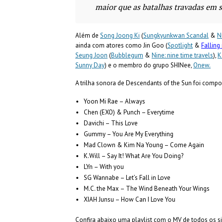
maior que as batalhas travadas em 
Além de
Song Joong Ki
(
Sungkyunkwan Scandal
&
N
ainda com atores como Jin Goo (
Spotlight
&
Falling
Seung Joon
(
Bubblegum
&
Nine: nine time travels
),
K
Sunny Day
) e o membro do grupo SHINee,
Onew.
A trilha sonora de Descendants of the Sun foi compos
Yoon Mi Rae – Always
Chen (EXO) & Punch – Everytime
Davichi – This Love
Gummy – You Are My Everything
Mad Clown & Kim Na Young – Come Again
K.Will – Say It! What Are You Doing?
LYn – With you
SG Wannabe – Let’s Fall in Love
M.C. the Max – The Wind Beneath Your Wings
XIAH Junsu – How Can I Love You
Confira abaixo uma playlist com o MV de todos os s