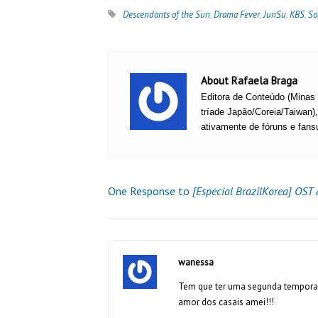
Descendants of the Sun
,
Drama Fever
,
JunSu
,
KBS
,
So
About Rafaela Braga
Editora de Conteúdo (Minas G
tríade Japão/Coreia/Taiwan)
ativamente de fóruns e fansu
One Response to
[Especial BrazilKorea] OST
wanessa
Tem que ter uma segunda temporada
amor dos casais amei!!!