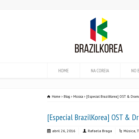
HOME
NA COREIA
NO 
Home
Blog
Música
[Especial BrazilKorea] OST & Dram
[Especial BrazilKorea] OST & D
abril 26, 2016
Rafaela Braga
Música
,
T