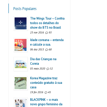
Posts Populares
The Wings Tour – Confira
todos os detalhes do
show do BTS no Brasil
23 nov 2016
93
Idade coreana – entenda
e calcule a sua.
06 dez 2013
68
Dia das Crianças na
Coreia
05 maio 2020
52
Korea Magazine traz
conteúdo gratuito à sua
casa
19 fev 2016
45
BLACKPINK – o mais
novo grupo feminino da