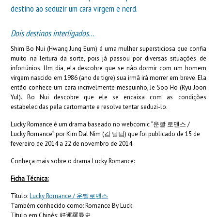
destino ao seduzir um cara virgem e nerd.
Dois destinos interligados…
Shim Bo Nui (Hwang Jung Eum) é uma mulher supersticiosa que confia
muito na leitura da sorte, pois já passou por diversas situações de
infortúnios. Um dia, ela descobre que se não dormir com um homem
virgem nascido em 1986 (ano de tigre) sua irmã irá morrer em breve. Ela
então conhece um cara incrivelmente mesquinho, Je Soo Ho (Ryu Joon
Yul). Bo Nui descobre que ele se encaixa com as condições
estabelecidas pela cartomante e resolve tentar seduzi-lo.
Lucky Romance é um drama baseado no webcomic “운빨 로맨스 /
Lucky Romance” por Kim Dal Nim (김 달님) que foi publicado de 15 de
fevereiro de 2014 a 22 de novembro de 2014.
Conheça mais sobre o drama Lucky Romance:
Ficha Técnica:
Título:
Lucky Romance /
운빨로맨스
Também conhecido como: Romance By Luck
Título em Chinês: 好運羅曼史