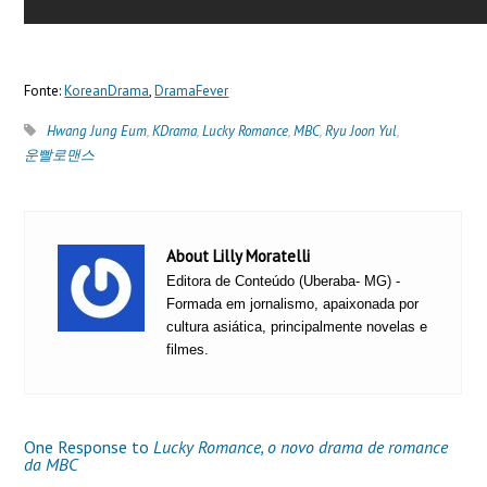
Fonte:
KoreanDrama
,
DramaFever
Hwang Jung Eum
,
KDrama
,
Lucky Romance
,
MBC
,
Ryu Joon Yul
,
운빨로맨스
About Lilly Moratelli
Editora de Conteúdo (Uberaba- MG) -
Formada em jornalismo, apaixonada por
cultura asiática, principalmente novelas e
filmes.
One Response to
Lucky Romance, o novo drama de romance
da MBC