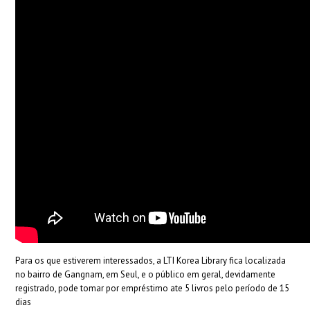
Para os que estiverem interessados, a LTI Korea Library fica localizada
no bairro de Gangnam, em Seul, e o público em geral, devidamente
registrado, pode tomar por empréstimo ate 5 livros pelo período de 15
dias