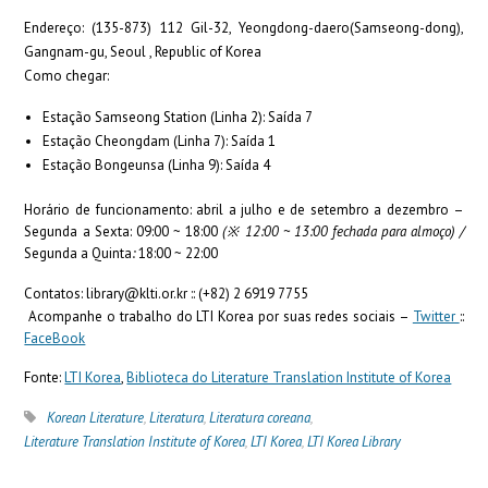
Endereço: (135-873) 112 Gil-32, Yeongdong-daero(Samseong-dong),
Gangnam-gu, Seoul , Republic of Korea
Como chegar:
Estação Samseong Station (Linha 2): Saída 7
Estação Cheongdam (Linha 7): Saída 1
Estação Bongeunsa (Linha 9): Saída 4
Horário de funcionamento:
abril a julho
e de setembro a dezembro –
Segunda a Sexta: 09:00 ~ 18:00
(※ 12:00 ~ 13:00 fechada para almoço) /
Segunda a Quinta
:
18:00 ~ 22:00
Contatos:
library@klti.or.kr
:: (+82) 2 6919 7755
Acompanhe o trabalho do LTI Korea por suas redes sociais –
Twitter
::
FaceBook
Fonte:
LTI Korea
,
Biblioteca do Literature Translation Institute of Korea
Korean Literature
,
Literatura
,
Literatura coreana
,
Literature Translation Institute of Korea
,
LTI Korea
,
LTI Korea Library