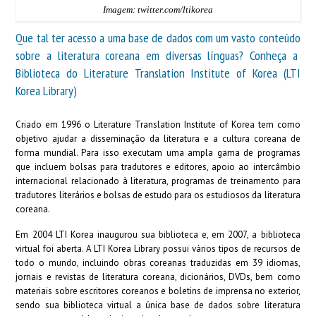
Imagem: twitter.com/ltikorea
Que tal ter acesso a uma base de dados com um vasto conteúdo
sobre a literatura coreana em diversas línguas? Conheça a
Biblioteca do Literature Translation Institute of Korea (LTI
Korea Library)
Criado em 1996 o Literature Translation Institute of Korea
tem como
objetivo ajudar a disseminação da literatura e a cultura coreana de
forma mundial.
Para isso executam uma
ampla gama de programas
que incluem
bolsas para tradutores e
editores, apoio ao
intercâmbio
internacional
relacionado à literatura,
programas de treinamento
para
tradutores
literários
e bolsas de estudo para os estudiosos da
literatura
coreana
.
Em 2004 LTI Korea inaugurou sua biblioteca e, em 2007, a biblioteca
virtual foi aberta. A LTI Korea Library possui vários tipos de recursos de
todo o mundo, incluindo
obras coreanas traduzidas em 39 idiomas
,
jornais
e revistas
de
literatura coreana
, dicionários, DVDs
, bem como
materiais sobre escritores
coreanos
e boletins de imprensa no exterior,
sendo sua biblioteca virtual a única base de dados sobre literatura