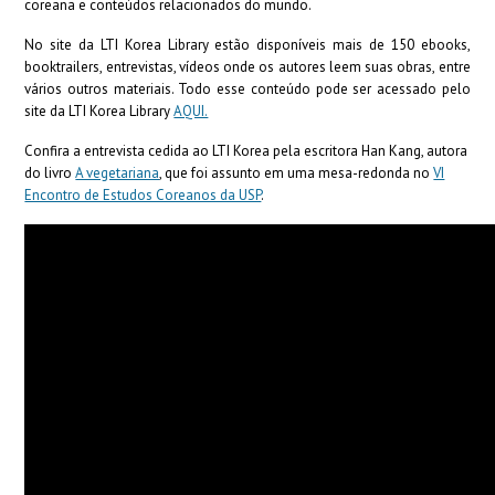
coreana e conteúdos relacionados do mundo.
No site da LTI Korea Library estão disponíveis mais de 150 ebooks,
booktrailers, entrevistas, vídeos onde os autores leem suas obras, entre
vários outros materiais. Todo esse conteúdo pode ser acessado pelo
site da LTI Korea Library
AQUI.
Confira a entrevista cedida ao LTI Korea pela escritora Han Kang, autora
do livro
A vegetariana
, que foi assunto em uma mesa-redonda no
VI
Encontro de Estudos Coreanos da USP
.