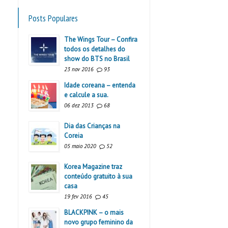
Posts Populares
The Wings Tour – Confira
todos os detalhes do
show do BTS no Brasil
23 nov 2016
93
Idade coreana – entenda
e calcule a sua.
06 dez 2013
68
Dia das Crianças na
Coreia
05 maio 2020
52
Korea Magazine traz
conteúdo gratuito à sua
casa
19 fev 2016
45
BLACKPINK – o mais
novo grupo feminino da