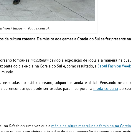
ashion / Imagem: Vogue.com.uk
s da cultura coreana. Da música aos games a Coreia do Sul se fez presente na
 coreano tornou-se
mainstream
devido à exposição de idols e a maneira na qual
faz parte do dia-a-dia na Coreia do Sul e, como resultado, a
Seoul Fashion Week
do mundo.
inspiradas no estilo coreano, adquiri-las ainda é difícil. Pensando nisso o
is de encontrar que pode ser usados para incorporar a
moda coreana
ao seu
ável na K-fashion, uma vez que a
média da altura masculina e feminina na Coreia
sam roupas com cintura alta a fim de dar a impressão de terem pernas mais