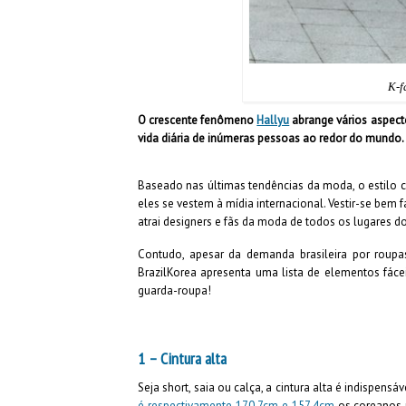
K-f
O crescente fenômeno
Hallyu
abrange vários aspecto
vida diária de inúmeras pessoas ao redor do mundo.
Baseado nas últimas tendências da moda, o estilo
eles se vestem à mídia internacional. Vestir-se bem 
atrai designers e fãs da moda de todos os lugares 
Contudo, apesar da demanda brasileira por roupas 
BrazilKorea apresenta uma lista de elementos fáce
guarda-roupa
!
1 – Cintura alta
Seja short, saia ou calça, a cintura alta é indispens
é respectivamente 170.7cm e 157.4cm
os coreanos u