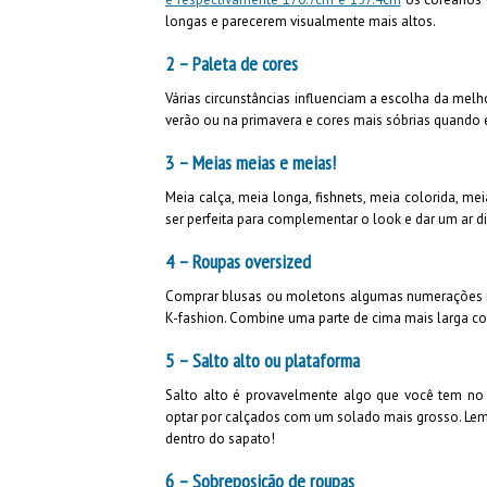
longas e parecerem visualmente mais altos.
2 – Paleta de cores
Várias circunstâncias influenciam a escolha da melho
verão ou na primavera e cores mais sóbrias quando 
3 – Meias meias e meias!
Meia calça, meia longa, fishnets, meia colorida, m
ser perfeita para complementar o look e dar um ar di
4 – Roupas oversized
Comprar blusas ou moletons algumas numerações ma
K-fashion. Combine uma parte de cima mais larga c
5 – Salto alto ou plataforma
Salto alto é provavelmente algo que você tem no s
optar por calçados com um solado mais grosso. Lembr
dentro do sapato!
6 – Sobreposição de roupas