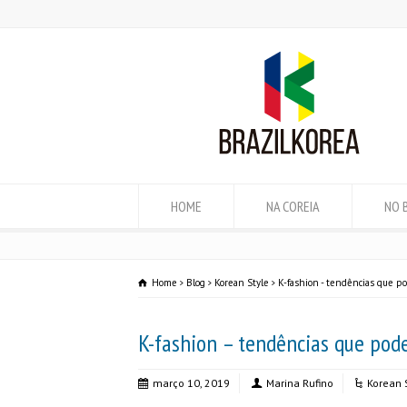
HOME
NA COREIA
NO 
Home
Blog
Korean Style
K-fashion - tendências que p
K-fashion – tendências que pod
março 10, 2019
Marina Rufino
Korean 