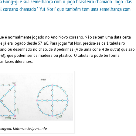
ga
Gong-gi
e sua semelhança com o jogo brasileiro chamado “Jogo das
onal coreano chamado ” Yut Nori” que também tem uma semelhança com
que é normalmente jogado no Ano Novo coreano. Não se tem uma data certa
 já era jogado desde 57 aC. Para jogar Yut Nori, precisa-se de 1 tabuleiro
ano ou desenhado no chão, de 8 pedrinhas (4 de uma cor e 4 de outra) que são
윷), que podem ser de madeira ou plástico. O tabuleiro pode ter forma
ir faces diferentes.
magem: kidsmom.80port.info