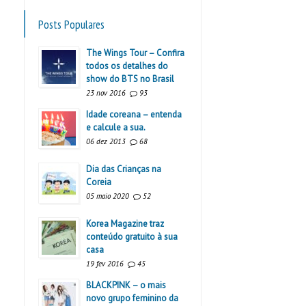
Posts Populares
The Wings Tour – Confira
todos os detalhes do
show do BTS no Brasil
23 nov 2016
93
Idade coreana – entenda
e calcule a sua.
06 dez 2013
68
Dia das Crianças na
Coreia
05 maio 2020
52
Korea Magazine traz
conteúdo gratuito à sua
casa
19 fev 2016
45
BLACKPINK – o mais
novo grupo feminino da