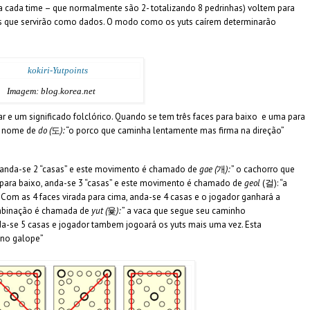
ra cada time – que normalmente são 2- totalizando 8 pedrinhas) voltem para
yuts que servirão como dados. O modo como os yuts caírem determinarão
Imagem: blog.korea.net
e um significado folclórico. Quando se tem três faces para baixo e uma para
 o nome de
do (
도
):
“o porco que caminha lentamente mas firma na direção”
, anda-se 2 “casas” e este movimento é chamado de
gae (
개
):
” o cachorro que
1 para baixo, anda-se 3 “casas” e este movimento é chamado de
geol
(걸): “a
Com as 4 faces virada para cima, anda-se 4 casas e o jogador ganhará a
ombinação é chamada de
yut (
윷
):
” a vaca que segue seu caminho
nda-se 5 casas e jogador tambem jogoará os yuts mais uma vez. Esta
eno galope”