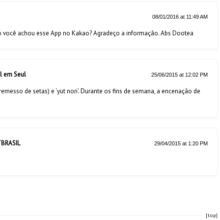
08/01/2016 at 11:49 AM
o você achou esse App no Kakao? Agradeço a informação. Abs Dootea
l em Seul
25/06/2015 at 12:02 PM
(arremesso de setas) e ‘yut nori‘. Durante os fins de semana, a encenação de
TBRASIL
29/04/2015 at 1:20 PM
[top]