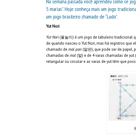
Na semana passada você aprendeu como se jo
5 marias”. Hoje conheça mais um jogo tradici
um jogo brasileiro chamado de “Ludo”.
Yut Nori
Yut Nori
(윷놀이) é um jogo de tabuleiro tradicional 
de quando nasceu o Yut Nori, mas há registros que ele
chamado de
mal-pan
(말판), que pode ser de papel, p
chamadas de
mal
(말) e de 4 varas chamadas de yut (
retangular ou circular e as varas de yut têm que possu
I