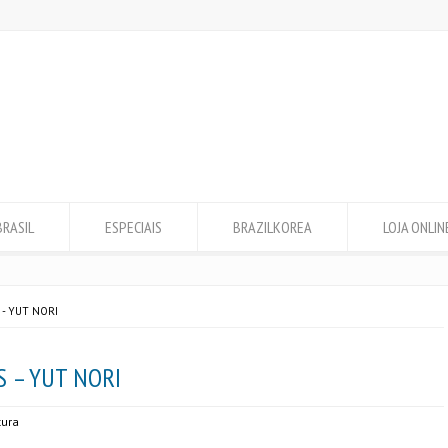
BRASIL
ESPECIAIS
BRAZILKOREA
LOJA ONLIN
- YUT NORI
S – YUT NORI
tura