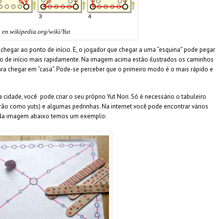
en.wikipedia.org/wiki/Yut
chegar ao ponto de início. E, o jogador que chegar a uma “esquina” pode pegar
nto de início mais rapidamente. Na imagem acima estão ilustrados os caminhos
ara chegar em “casa”. Pode-se perceber que o primeiro modo é o mais rápido e
cidade, você pode criar o seu próprio Yut Nori. Só é necessário o tabuleiro
rvirão como yuts) e algumas pedrinhas. Na internet você pode encontrar vários
i. Na imagem abaixo temos um exemplo: