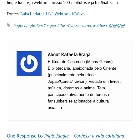
Jingle Jungle, a webtoon possui 100 capítulos e já foi finalizada.
Fontes:
Baka Updates
,
LINE Webtoon
,
MWave
Jingle Jungle
,
Kim Yongjin
,
LINE Webtoon
,
naver
,
webtoon
,
징글정글
About Rafaela Braga
Editora de Conteúdo (Minas Gerais) -
Bibliotecária, apaixonada pelo Oriente
(principalmente pela tríade
Japão/Coreia/Taiwan), viciada em livros,
música, doramas e anime. Tem
participado ativamente de fóruns e
fansubbers relacionados a cultura
asiática.
One Response to
Jingle Jungle – Conheça a vida cotidiana