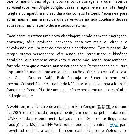
Bibi, o mandril, são alguns dos vários personagens a quem somos
apresentados em
Jingle Jungle
. Esses amigos vivem na vila Jingle
Jungle e compartilham o seu dia a dia com os leitores. Prepare-se para
sorrir mais e mais, a medida que se envolve na vida cotidiana dessas
adoráveis, mas um tanto desajeitadas, criaturas.
Cada capitulo retrata uma nova abordagem, sendo as vezes engraçada,
nonsense, séria, profunda, cativando cada vez mais o leitor e o
envolvendo em um mar de emoções e sentimentos. Com o passar do
tempo outros personagens vão sendo são introduzidos e histórias
paralelas, que tambem envolvem o autor, vão sendo apresentadas,
fazendo com que o roteiro nunca fique tedioso. Personagens da cultura
pop também marcam presença em situações cômicas, como é o caso
de Goku (Dragon Ball), Bob Esponja e Super Homem. Até
mesmo Coronel Sanders, criador do KFC e rosto que estampa a logo da
franquia de frango frito, fez uma aparição especial em um dos capítulos
de Jingle Jungle.
A webtoon, roteirizada e desenhada por Kim Yongjin (김용진), é do ano
de 2009 e foi lançada, originalmente, em coreano pela plataforma
NAVER, sendo posteriormente lançada em inglês, e outras línguas por
traduções de fãs, pelo LINE Webtoon e pode ser encontrada
AQUI
, para
download ou leitura online. Também conhecida como Welcome to