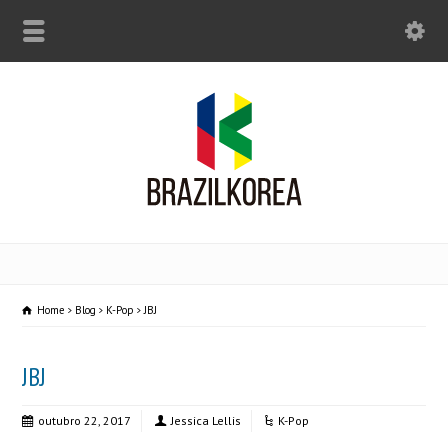
Home
Blog
K-Pop
JBJ
JBJ
outubro 22, 2017
Jessica Lellis
K-Pop