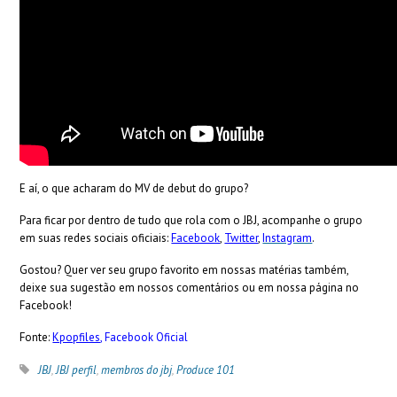
E aí, o que acharam do MV de debut do grupo?
Para ficar por dentro de tudo que rola com o JBJ, acompanhe o grupo
em suas redes sociais oficiais:
Facebook
,
Twitter
,
Instagram
.
Gostou? Quer ver seu grupo favorito em nossas matérias também,
deixe sua sugestão em nossos comentários ou em nossa página no
Facebook!
Fonte:
Kpopfiles
, Facebook Oficial
JBJ
,
JBJ perfil
,
membros do jbj
,
Produce 101