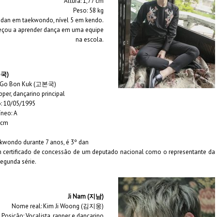
Altura: 1,77 cm
Peso: 58 kg
 dan em taekwondo, nível 5 em kendo.
eçou a aprender dança em uma equipe
na escola.
본국)
: Go Bon Kuk (고본국)
pper, dançarino principal
: 10/05/1995
neo: A
0 cm
kwondo durante 7 anos, é 3º dan
m
certificado de concessão
de um deputado nacional como o representante da
segunda série
.
Ji Nam (지남)
Nome real: Kim Ji Woong (김지웅)
Posição: Vocalista, rapper e dançarino