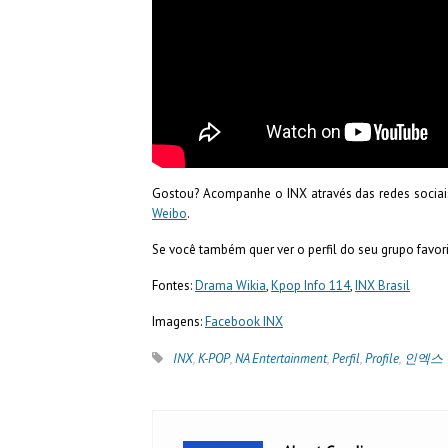
Gostou? Acompanhe o INX através das redes sociais
Weibo
.
Se você também quer ver o perfil do seu grupo fav
Fontes:
Drama Wikia
,
Kpop Info 114
,
INX Brasil
Imagens:
Facebook INX
INX
,
K-POP
,
NA Entertainment
,
Perfil
,
Profile
,
인엑스