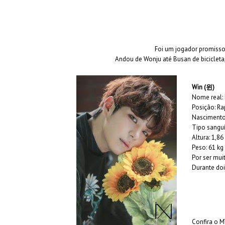
Foi um jogador promis
Andou de Wonju até Busan de bicicleta,
Win (윈)
Nome real:
Posição: R
Nascimento
Tipo sanguí
Altura: 1,8
Peso: 61 kg
Por ser mui
Durante doi
Confira o MV