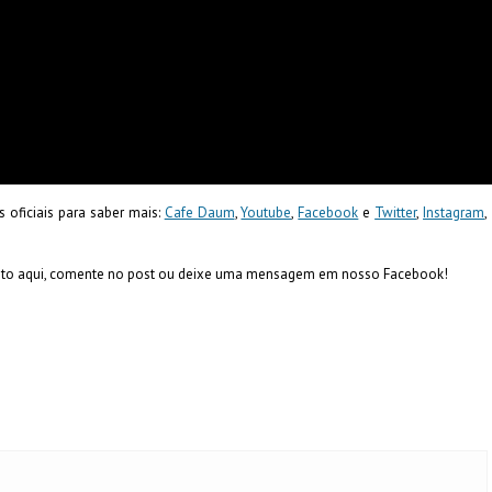
 oficiais para saber mais:
Cafe Daum
,
Youtube
,
Facebook
e
Twitter
,
Instagram
,
orito aqui, comente no post ou deixe uma mensagem em nosso Facebook!