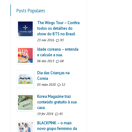
Posts Populares
The Wings Tour – Confira
todos os detalhes do
show do BTS no Brasil
23 nov 2016
93
Idade coreana – entenda
e calcule a sua.
06 dez 2013
68
Dia das Crianças na
Coreia
05 maio 2020
52
Korea Magazine traz
conteúdo gratuito à sua
casa
19 fev 2016
45
BLACKPINK – o mais
novo grupo feminino da