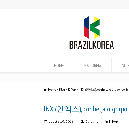
HOME
NA COREIA
NO 
Home
Blog
K-Pop
INX (인엑스), conheça o grupo rookie
INX (인엑스), conheça o grupo r
agosto 19, 2016
Carolina
K-Pop