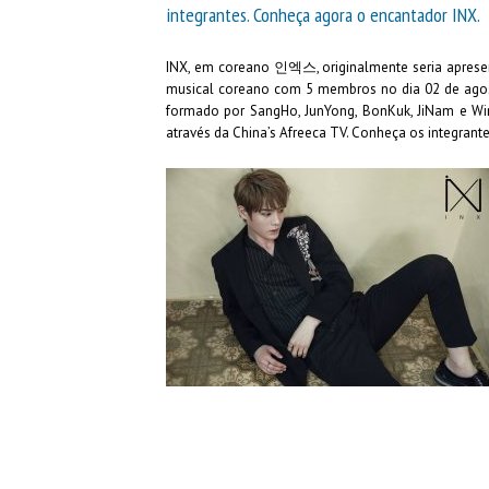
integrantes. Conheça agora o encantador INX.
INX, em coreano 인엑스, originalmente seria apres
musical coreano com 5 membros no dia 02 de agost
formado por SangHo, JunYong, BonKuk, JiNam e Win
através da China’s Afreeca TV. Conheça os integrante