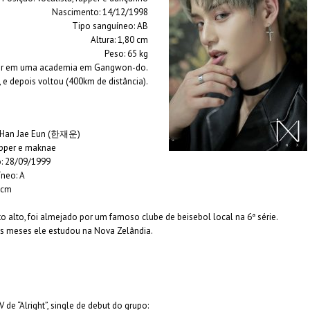
Nascimento: 14/12/1998
Tipo sanguíneo: AB
Altura: 1,80 cm
Peso: 65 kg
sor em uma academia em Gangwon-do.
 e depois voltou (400km de distância).
 Han Jae Eun (한재운)
apper e maknae
: 28/09/1999
neo: A
6 cm
to alto, foi almejado por um famoso clube de beisebol local na 6ª série.
s meses ele estudou na Nova Zelândia.
 de “Alright”, single de debut do grupo: