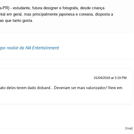
a-PR) - estudante, futura designer e fotografa, desde criança
ental em geral, mas principalmente japonesa e coreana, disposta a
ras que tanto gosta.
o rookie da NA Entertainment
01/04/2018 at 3:19 PM
fato deles terem dado disband… Deveriam ser mais valorizados! View em
[top]