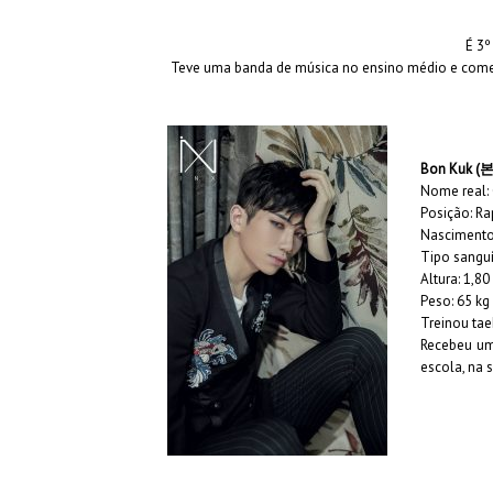
É 3º
Teve uma banda de música no ensino médio e com
Bon Kuk (
Nome real
Posição: Ra
Nascimento
Tipo sanguí
Altura: 1,8
Peso: 65 kg
Treinou tae
Recebeu u
escola,
na 