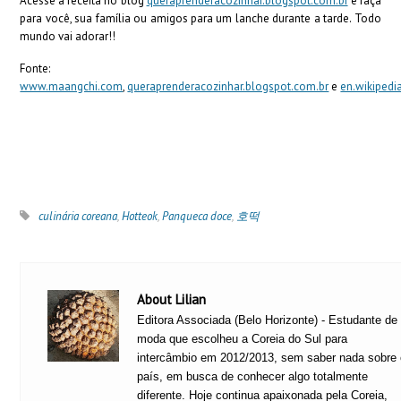
Acesse a receita no blog
queraprenderacozinhar.blogspot.com.br
e faça
para você, sua família ou amigos para um lanche durante a tarde. Todo
mundo vai adorar!!
Fonte:
www.maangchi.com
,
queraprenderacozinhar.blogspot.com.br
e
en.wikipedi
culinária coreana
,
Hotteok
,
Panqueca doce
,
호떡
About Lilian
Editora Associada (Belo Horizonte) - Estudante de
moda que escolheu a Coreia do Sul para
intercâmbio em 2012/2013, sem saber nada sobre
país, em busca de conhecer algo totalmente
diferente. Hoje continua apaixonada pela Coreia,