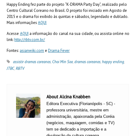
Happy Ending fez parte do projeto “K-DRAMA Party Day”, realizado pelo
Centro Cultural Coreano no Brasil. O projeto foi iniciado em Agosto de
2015 e o drama foi exibido às quintas e sábados, legendado e dublado.
Mais informações
AQUI
Acesse
AQUI
a informação do canal na sua cidade, ou assista online no
link:
http://rbtv.com.br/
Fontes:
asianwiki.com
e
Drama Fever
assistir dramas coreanos
,
Choi Min Soo
,
dramas coreanos
,
happy ending
,
JTBC
,
RBTV
About Alcina Knabben
Editora Executiva (Florianópolis - SC) -
professora universitária, mestre em
administração, apaixonada pela Coréia
(negócios, maquiagem, comidas e TV)
tem se dedicado a importação e a
divulgação da cultura coreana.