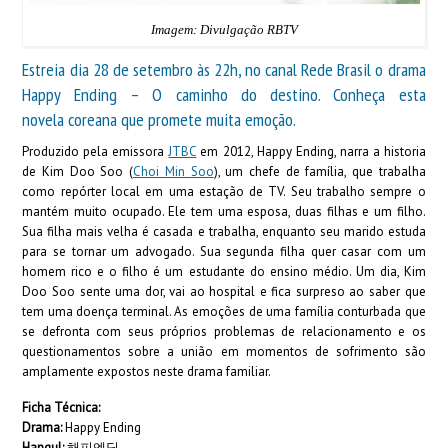
Imagem: Divulgação RBTV
Estreia dia 28 de setembro às 22h, no canal Rede Brasil o drama
Happy Ending – O caminho do destino. Conheça esta
novela coreana que promete muita emoção.
Produzido pela emissora
JTBC
em 2012, Happy Ending, narra a historia
de Kim Doo Soo (
Choi Min Soo
), um chefe de família, que trabalha
como repórter local em uma estação de TV. Seu trabalho sempre o
mantém muito ocupado. Ele tem uma esposa, duas filhas e um filho.
Sua filha mais velha é casada e trabalha, enquanto seu marido estuda
para se tornar um advogado. Sua segunda filha quer casar com um
homem rico e o filho é um estudante do ensino médio. Um dia, Kim
Doo Soo sente uma dor, vai ao hospital e fica surpreso ao saber que
tem uma doença terminal. As emoções de uma família conturbada que
se defronta com seus próprios problemas de relacionamento e os
questionamentos sobre a união em momentos de sofrimento são
amplamente expostos neste drama familiar.
Ficha Técnica:
Drama:
Happy Ending
Hangul:
해피엔딩