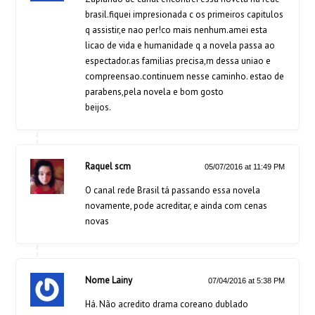
brasil.fiquei impresionada c os primeiros capitulos
q assistir,e nao per!co mais nenhum.amei esta
licao de vida e humanidade q a novela passa ao
espectador.as familias precisa,m dessa uniao e
compreensao.continuem nesse caminho. estao de
parabens,pela novela e bom gosto
beijos.
Raquel scm
05/07/2016 at 11:49 PM
O canal rede Brasil tá passando essa novela
novamente, pode acreditar, e ainda com cenas
novas
Nome Lainy
07/04/2016 at 5:38 PM
Há. Não acredito drama coreano dublado