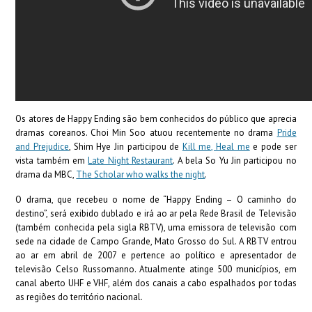
Os atores de Happy Ending são bem conhecidos do público que aprecia
dramas coreanos. Choi Min Soo atuou recentemente no drama
Pride
and Prejudice
, Shim Hye Jin participou de
Kill me, Heal me
e pode ser
vista também em
Late Night Restaurant
. A bela So Yu Jin participou no
drama da MBC,
The Scholar who walks the night
.
O drama, que recebeu o nome de “Happy Ending – O caminho do
destino”, será exibido dublado e irá ao ar pela Rede Brasil de Televisão
(também conhecida pela sigla RBTV), uma emissora de televisão com
sede na cidade de Campo Grande, Mato Grosso do Sul. A RBTV entrou
ao ar em abril de 2007 e pertence ao político e apresentador de
televisão Celso Russomanno. Atualmente atinge 500 municípios, em
canal aberto UHF e VHF, além dos canais a cabo espalhados por todas
as regiões do território nacional.