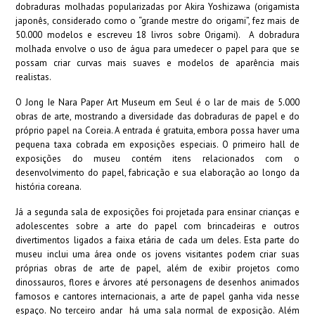
dobraduras molhadas popularizadas por Akira Yoshizawa (origamista
japonês, considerado como o “grande mestre do origami”, fez mais de
50.000 modelos e escreveu 18 livros sobre Origami). A dobradura
molhada envolve o uso de água para umedecer o papel para que se
possam criar curvas mais suaves e modelos de aparência mais
realistas.
O Jong Ie Nara Paper Art Museum em Seul é o lar de mais de 5.000
obras de arte, mostrando a diversidade das dobraduras de papel e do
próprio papel na Coreia. A entrada é gratuita, embora possa haver uma
pequena taxa cobrada em exposições especiais. O primeiro hall de
exposições do museu contém itens relacionados com o
desenvolvimento do papel, fabricação e sua elaboração ao longo da
história coreana.
Já a segunda sala de exposições foi projetada para ensinar crianças e
adolescentes sobre a arte do papel com brincadeiras e outros
divertimentos ligados a faixa etária de cada um deles. Esta parte do
museu inclui uma área onde os jovens visitantes podem criar suas
próprias obras de arte de papel, além de exibir projetos como
dinossauros, flores e árvores até personagens de desenhos animados
famosos e cantores internacionais, a arte de papel ganha vida nesse
espaço. No terceiro andar há uma sala normal de exposição. Além