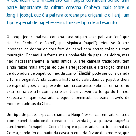
parte importante da cultura coreana. Conheça mais sobre o
Jong-i jeobgi, que é a palavra coreana pra origami, e o Hanji, um
tipo especial de papel essencial nesse tipo de artesanato.
O Jong-i jeobgi, palavra coreana para origami (das palavras “ori”, que
significa “dobrar”, e “kami”, que significa “papel”) refere-se à arte
japonesa de dobrar objetos fora do papel sem cortar, colar, ou com
marcação. Origami é a forma mais conhecida de papel de dobra, mas
não necessariamente a mais antiga. A arte chinesa tradicional tem
ainda raízes mais antigas do que a arte japonesa, e a tradição chinesa
de dobradura de papel, conhecida como “
Zhezhi
”, pode ser considerada
a forma original. Ainda assim, a história da dobradura de papel é cheia
de especulações, e no presente, não há consenso sobre a forma como
esta forma de arte começou e se desenvolveu ao longo do tempo.
Especula-se que essa arte chegou à península coreana através de
monges budistas da China.
Um tipo de papel especial chamado
Hanji
é essencial em artesanatos
com papel tradicional coreano, na verdade, a palavra significa
literalmente “o papel da Coreia”. Hanji é o papel artesanal tradicional da
Coreia, sendo feito a partir da casca interna da árvore de amoreira, que