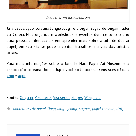
Imagens: www.stripes.com
Já a associação coreana Jongie Jupgi é a organização de origami líder
da Coreia. Eles organizam workshops e eventos durante todo o ano
para pessoas interessadas em aprender mais sobre a arte de dobrar
papel, em seu site se pode encontrar trabalhos incríveis dos artistas
locais.
Para mais informações sobre o Jong Ie Nara Paper Art Museum e a
associação coreana Jongie Jupgi você pode acessar seus sites oficiais
aqui
e
aqui
.
Fontes:
Origami
,
VisualArts
,
Visitseoul
,
Stripes
,
Wikipedia
dobraduras de papel
,
Hanji
,
Jong-i jeobgi
,
origami
,
papel coreano
,
Ttakji