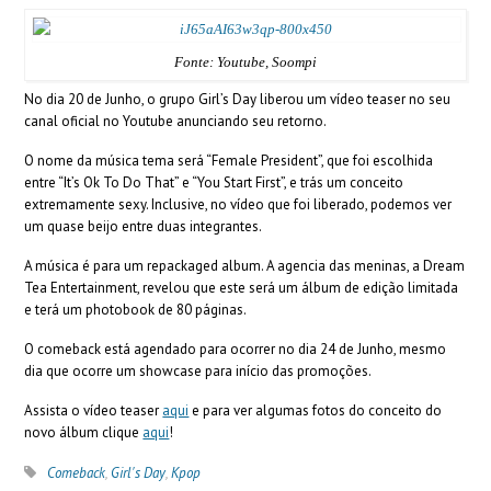
Fonte: Youtube, Soompi
No dia 20 de Junho, o grupo Girl’s Day liberou um vídeo teaser no seu
canal oficial no Youtube anunciando seu retorno.
O nome da música tema será “Female President”, que foi escolhida
entre “It’s Ok To Do That” e “You Start First”, e trás um conceito
extremamente sexy. Inclusive, no vídeo que foi liberado, podemos ver
um quase beijo entre duas integrantes.
A música é para um repackaged album. A agencia das meninas, a Dream
Tea Entertainment, revelou que este será um álbum de edição limitada
e terá um photobook de 80 páginas.
O comeback está agendado para ocorrer no dia 24 de Junho, mesmo
dia que ocorre um showcase para início das promoções.
Assista o vídeo teaser
aqui
e para ver algumas fotos do conceito do
novo álbum clique
aqui
!
Comeback
,
Girl's Day
,
Kpop