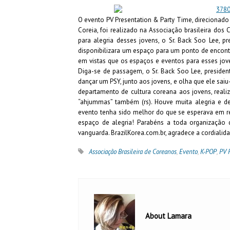
O evento PV Presentation & Party Time, direcionado
Coreia, foi realizado na Associação brasileira dos
para alegria desses jovens, o Sr. Back Soo Lee, 
disponibilizara um espaço para um ponto de encontr
em vistas que os espaços e eventos para esses jov
Diga-se de passagem, o Sr. Back Soo Lee, preside
dançar um PSY, junto aos jovens, e olha que ele sai
departamento de cultura coreana aos jovens, real
“ahjummas” também (rs). Houve muita alegria e des
evento tenha sido melhor do que se esperava em r
espaço de alegria! Parabéns a toda organização de
vanguarda. BrazilKorea.com.br, agradece a cordiali
Associação Brasileira de Coreanos
,
Evento
,
K-POP
,
PV 
About Lamara