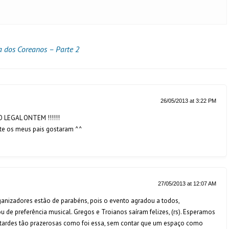
a dos Coreanos – Parte 2
26/05/2013 at 3:22 PM
EGAL ONTEM !!!!!!
ate os meus pais gostaram ^^
27/05/2013 at 12:07 AM
ganizadores estão de parabéns, pois o evento agradou a todos,
 de preferência musical. Gregos e Troianos saíram felizes, (rs). Esperamos
 tardes tão prazerosas como foi essa, sem contar que um espaço como