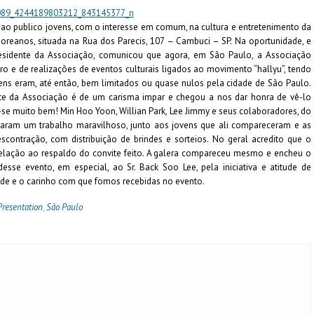
 ao publico jovens, com o interesse em comum, na cultura e entretenimento da
 Coreanos, situada na Rua dos Parecis, 107 – Cambuci – SP. Na oportunidade, e
presidente da Associação, comunicou que agora, em São Paulo, a Associação
o e de realizações de eventos culturais ligados ao movimento “hallyu”, tendo
ens eram, até então, bem limitados ou quase nulos pela cidade de São Paulo.
nte da Associação é de um carisma impar e chegou a nos dar honra de vê-lo
u-se muito bem! Min Hoo Yoon, Willian Park, Lee Jimmy e seus colaboradores, do
izaram um trabalho maravilhoso, junto aos jovens que ali compareceram e as
contração, com distribuição de brindes e sorteios. No geral acredito que o
elação ao respaldo do convite feito. A galera compareceu mesmo e encheu o
sse evento, em especial, ao Sr. Back Soo Lee, pela iniciativa e atitude de
dade e o carinho com que fomos recebidas no evento.
Presentation
,
São Paulo