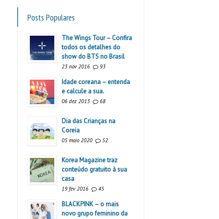
Posts Populares
The Wings Tour – Confira
todos os detalhes do
show do BTS no Brasil
23 nov 2016
93
Idade coreana – entenda
e calcule a sua.
06 dez 2013
68
Dia das Crianças na
Coreia
05 maio 2020
52
Korea Magazine traz
conteúdo gratuito à sua
casa
19 fev 2016
45
BLACKPINK – o mais
novo grupo feminino da