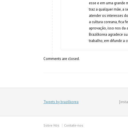
esse e em uma grande m
traz a qualquer mãe, a s
atender os interesses d
a cultura coreana, fica 
aprovação, isso nos da 
Brazilkorea agradece su
trabalho, em difundir a c
Comments are closed.
Tweets by brazilkorea
[inst
Sobre Nós
Contate-nos