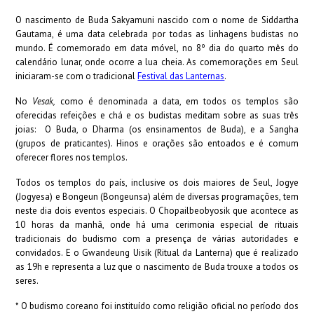
O nascimento de Buda Sakyamuni nascido com o nome de Siddartha
Gautama, é uma data celebrada por todas as linhagens budistas no
mundo. É comemorado em data móvel, no 8º dia do quarto mês do
calendário lunar, onde ocorre a lua cheia. As comemorações em Seul
iniciaram-se com o tradicional
Festival das Lanternas
.
No
Vesak,
como é denominada a data, em todos os templos são
oferecidas refeições e chá e os budistas meditam sobre as suas três
joias: O Buda, o Dharma (os ensinamentos de Buda), e a Sangha
(grupos de praticantes). Hinos e orações são entoados e é comum
oferecer flores nos templos.
Todos os templos do país, inclusive os dois maiores de Seul, Jogye
(Jogyesa) e Bongeun (Bongeunsa) além de diversas programações, tem
neste dia dois eventos especiais. O Chopailbeobyosik que acontece as
10 horas da manhã, onde há uma cerimonia especial de rituais
tradicionais do budismo com a presença de várias autoridades e
convidados. E o Gwandeung Uisik (Ritual da Lanterna) que é realizado
as 19h e representa a luz que o nascimento de Buda trouxe a todos os
seres.
* O budismo coreano foi instituído como religião oficial no período dos