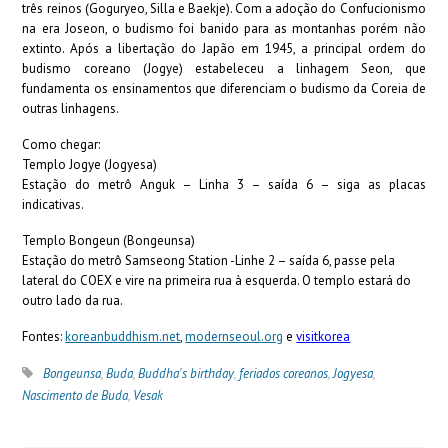
três reinos (Goguryeo, Silla e Baekje). Com a adoção do Confucionismo
na era Joseon, o budismo foi banido para as montanhas porém não
extinto. Após a libertação do Japão em 1945, a principal ordem do
budismo coreano (Jogye) estabeleceu a linhagem Seon, que
fundamenta os ensinamentos que diferenciam o budismo da Coreia de
outras linhagens.
Como chegar:
Templo Jogye (Jogyesa)
Estação do metrô Anguk – Linha 3 – saída 6 – siga as placas
indicativas.
Templo Bongeun (Bongeunsa)
Estação do metrô Samseong Station -Linhe 2 – saída 6, passe pela
lateral do COEX e vire na primeira rua à esquerda. O templo estará do
outro lado da rua.
Fontes:
koreanbuddhism.net
,
modernseoul.org
e
visitkorea
Bongeunsa
,
Buda
,
Buddha's birthday
,
feriados coreanos
,
Jogyesa
,
Nascimento de Buda
,
Vesak