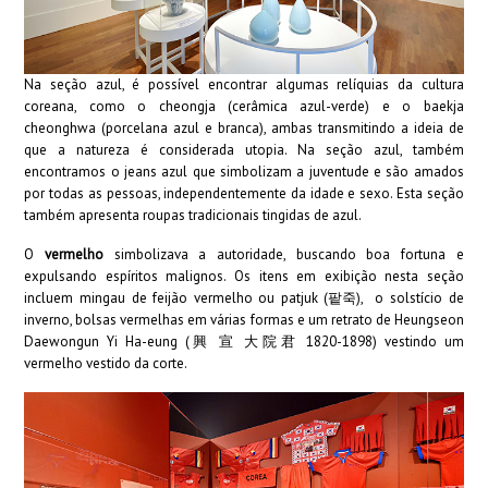
Na seção azul, é possível encontrar algumas relíquias da cultura
coreana, como o cheongja (cerâmica azul-verde) e o baekja
cheonghwa (porcelana azul e branca), ambas transmitindo a ideia de
que a natureza é considerada utopia. Na seção azul, também
encontramos o jeans azul que simbolizam a juventude e são amados
por todas as pessoas, independentemente da idade e sexo. Esta seção
também apresenta roupas tradicionais tingidas de azul.
O
vermelho
simbolizava a autoridade, buscando boa fortuna e
expulsando espíritos malignos. Os itens em exibição nesta seção
incluem mingau de feijão vermelho ou patjuk (팥죽), o solstício de
inverno, bolsas vermelhas em várias formas e um retrato de Heungseon
Daewongun Yi Ha-eung (興 宣 大院君 1820-1898) vestindo um
vermelho vestido da corte.