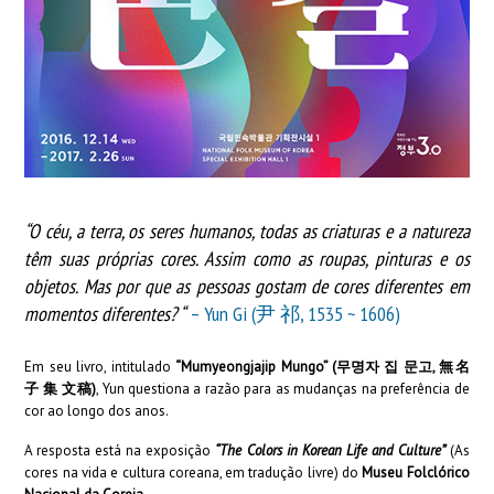
“O céu, a terra, os seres humanos, todas as criaturas e a natureza
têm suas próprias cores. Assim como as roupas, pinturas e os
objetos. Mas por que as pessoas gostam de cores diferentes em
momentos diferentes? “
– Yun Gi (尹 祁, 1535 ~ 1606)
Em seu livro, intitulado
“Mumyeongjajip Mungo” (무명자 집 문고, 無名
子 集 文稿)
, Yun questiona a razão para as mudanças na preferência de
cor ao longo dos anos.
A resposta está na exposição
“The Colors in Korean Life and Culture”
(As
cores na vida e cultura coreana, em tradução livre) do
Museu Folclórico