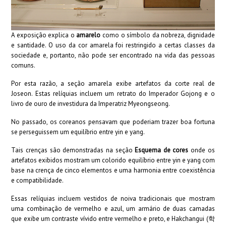
A exposição explica o
amarelo
como o símbolo da nobreza, dignidade
e santidade. O uso da cor amarela foi restringido a certas classes da
sociedade e, portanto, não pode ser encontrado na vida das pessoas
comuns.
Por esta razão, a seção amarela exibe artefatos da corte real de
Joseon. Estas relíquias incluem um retrato do Imperador Gojong e o
livro de ouro de investidura da Imperatriz Myeongseong.
No passado, os coreanos pensavam que poderiam trazer boa fortuna
se perseguissem um equilíbrio entre yin e yang.
Tais crenças são demonstradas na seção
Esquema de cores
onde os
artefatos exibidos mostram um colorido equilíbrio entre yin e yang com
base na crença de cinco elementos e uma harmonia entre coexistência
e compatibilidade.
Essas relíquias incluem vestidos de noiva tradicionais que mostram
uma combinação de vermelho e azul, um armário de duas camadas
que exibe um contraste vívido entre vermelho e preto, e Hakchangui (학