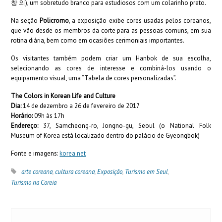
창 의), um sobretudo branco para estudiosos com um colarinho preto.
Na seção
Policromo
, a exposição exibe cores usadas pelos coreanos,
que vão desde os membros da corte para as pessoas comuns, em sua
rotina diária, bem como em ocasiões cerimoniais importantes.
Os visitantes também podem criar um Hanbok de sua escolha,
selecionando as cores de interesse e combiná-los usando o
equipamento visual, uma “Tabela de cores personalizadas”.
The Colors in Korean Life and Culture
Dia:
14 de dezembro a 26 de fevereiro de 2017
Horário:
09h às 17h
Endereço:
37, Samcheong-ro, Jongno-gu, Seoul (o National Folk
Museum of Korea está localizado dentro do palácio de Gyeongbok)
Fonte e imagens:
korea.net
arte coreana
,
cultura coreana
,
Exposição
,
Turismo em Seul
,
Turismo na Coreia