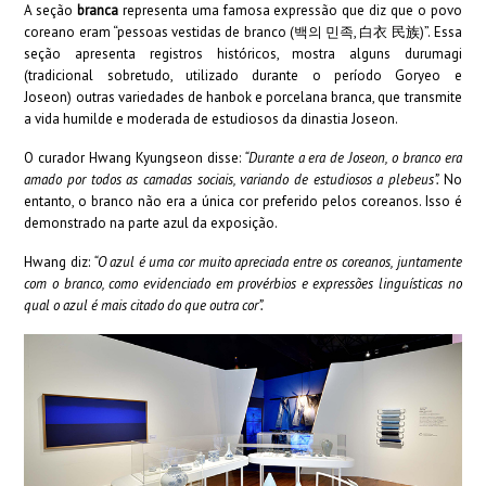
A seção
branca
representa uma famosa expressão que diz que o povo
coreano eram “pessoas vestidas de branco (백의 민족, 白衣 民族)”. Essa
seção apresenta registros históricos, mostra alguns durumagi
(tradicional sobretudo, utilizado durante o período Goryeo e
Joseon) outras variedades de hanbok e porcelana branca, que transmite
a vida humilde e moderada de estudiosos da dinastia Joseon.
O curador Hwang Kyungseon disse:
“Durante a era de Joseon, o branco era
amado por todos as camadas sociais, variando de estudiosos a plebeus”.
No
entanto, o branco não era a única cor preferido pelos coreanos. Isso é
demonstrado na parte azul da exposição.
Hwang diz:
“O azul é uma cor muito apreciada entre os coreanos, juntamente
com o branco, como evidenciado em provérbios e expressões linguísticas no
qual o azul é mais citado do que outra cor”.