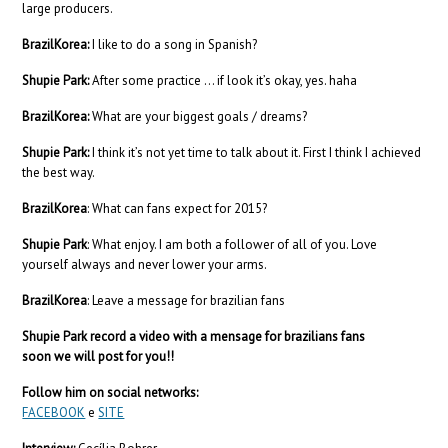
large producers.
BrazilKorea:
I like to do a song in Spanish?
Shupie Park:
After some practice … if look it’s okay, yes. haha
BrazilKorea:
What are your biggest goals / dreams?
Shupie Park:
I think it’s not yet time to talk about it. First I think I achieved
the best way.
BrazilKorea
: What can fans expect for 2015?
Shupie Park
: What enjoy. I am both a follower of all of you. Love
yourself always and never lower your arms.
BrazilKorea
: Leave a message for brazilian fans
Shupie Park record a video with a mensage for brazilians fans
soon we will post for you!!
Follow him on social networks:
FACEBOOK
e
SITE