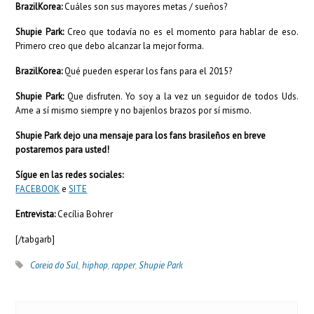
BrazilKorea:
Cuáles son sus mayores metas / sueños?
Shupie Park:
Creo que todavía no es el momento para hablar de eso.
Primero creo que debo alcanzar la mejor forma.
BrazilKorea:
Qué pueden esperar los fans para el 2015?
Shupie Park:
Que disfruten. Yo soy a la vez un seguidor de todos Uds.
Ame a sí mismo siempre y no bajenlos brazos por sí mismo.
Shupie Park dejo una mensaje para los fans brasileños en breve
postaremos para usted!
Sígue en las redes sociales:
FACEBOOK
e
SITE
Entrevista:
Cecília Bohrer
[/tabgarb]
Coreia do Sul
,
hiphop
,
rapper
,
Shupie Park