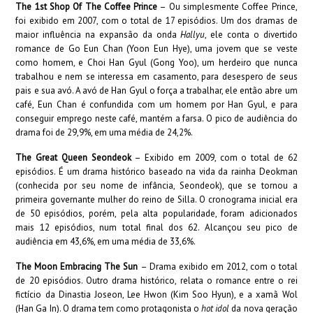
The 1st Shop Of The Coffee Prince
– Ou simplesmente Coffee Prince,
foi exibido em 2007, com o total de 17 episódios. Um dos dramas de
maior influência na expansão da onda
Hallyu
, ele conta o divertido
romance de Go Eun Chan (Yoon Eun Hye), uma jovem que se veste
como homem, e Choi Han Gyul (Gong Yoo), um herdeiro que nunca
trabalhou e nem se interessa em casamento, para desespero de seus
pais e sua avó. A avó de Han Gyul o força a trabalhar, ele então abre um
café, Eun Chan é confundida com um homem por Han Gyul, e para
conseguir emprego neste café, mantém a farsa. O pico de audiência do
drama foi de 29,9%, em uma média de 24,2%.
The Great Queen Seondeok
– Exibido em 2009, com o total de 62
episódios. É um drama histórico baseado na vida da rainha Deokman
(conhecida por seu nome de infância, Seondeok), que se tornou a
primeira governante mulher do reino de Silla. O cronograma inicial era
de 50 episódios, porém, pela alta popularidade, foram adicionados
mais 12 episódios, num total final dos 62. Alcançou seu pico de
audiência em 43,6%, em uma média de 33,6%.
The Moon Embracing The Sun
– Drama exibido em 2012, com o total
de 20 episódios. Outro drama histórico, relata o romance entre o rei
fictício da Dinastia Joseon, Lee Hwon (Kim Soo Hyun), e a xamã Wol
(Han Ga In). O drama tem como protagonista o
hot idol
da nova geração