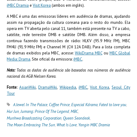
iMBC Dramia
e
Visit Korea
(ambos em inglês).
A MBC é uma das emissoras líderes em audiência de dramas, ajudando
assim na propagação da cultura coreana para o resto do mundo. Ela
opera em TV aberta pelo canal 11, também está presente na TV a cabo,
satélite, rede terrestre DMB e satélite DMB. Além disso, a empresa
continua fazendo transmissões de rádio: HLKV (95.9 MHz FM), MBC
FM4U (91.9 MHz FM) e Channel M (CH 12A DAB). Para a lista completa
de dramas exibidos pela MBC, acesse:
WikiDrama MBC
ou
MBC Global
Media: Drama
.
Site oficial da emissora:
iMBC
.
Nota:
Todos os dados de audiência são baseados nos números de audiência
nacional da AGB Nielsen Korea.
Fonte:
AsianWiki
,
DramaWiki
,
Wikipedia
,
iMBC
,
Visit Korea
,
Seoul City
Tour
A Jewel In The Palace
,
Coffee Prince
,
Especial Kdrama
,
Fated to love you
,
Hur Jun
,
Jumong: Prince Of The Legend
,
MBC
,
Munhwa Broadcasting Corporation
,
Queen Seondeok
,
The Moon Embracing The Sun
,
What Is Love
,
Yongin MBC Dramia