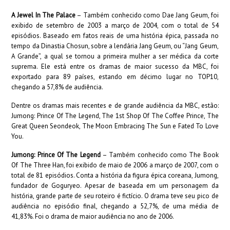
A Jewel In The Palace
– Também conhecido como Dae Jang Geum, foi
exibido de setembro de 2003 a março de 2004, com o total de 54
episódios. Baseado em fatos reais de uma história épica, passada no
tempo da Dinastia Chosun, sobre a lendária Jang Geum, ou “Jang Geum,
A Grande”, a qual se tornou a primeira mulher a ser médica da corte
suprema. Ele está entre os dramas de maior sucesso da MBC, foi
exportado para 89 países, estando em décimo lugar no TOP10,
chegando a 57,8% de audiência.
Dentre os dramas mais recentes e de grande audiência da MBC, estão:
Jumong: Prince Of The Legend, The 1st Shop Of The Coffee Prince, The
Great Queen Seondeok, The Moon Embracing The Sun e Fated To Love
You.
Jumong: Prince Of The Legend
– Também conhecido como The Book
Of The Three Han, foi exibido de maio de 2006 a março de 2007, com o
total de 81 episódios. Conta a história da figura épica coreana, Jumong,
fundador de Goguryeo. Apesar de baseada em um personagem da
história, grande parte de seu roteiro é fictício. O drama teve seu pico de
audiência no episódio final, chegando a 52,7%, de uma média de
41,83%. Foi o drama de maior audiência no ano de 2006.