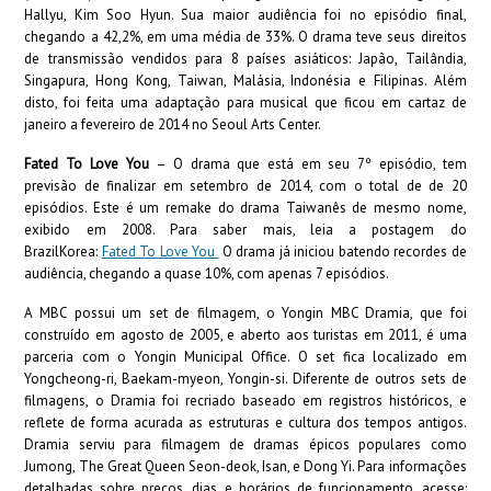
Hallyu, Kim Soo Hyun. Sua maior audiência foi no episódio final,
chegando a 42,2%, em uma média de 33%. O drama teve seus direitos
de transmissão vendidos para 8 países asiáticos: Japão, Tailândia,
Singapura, Hong Kong, Taiwan, Malásia, Indonésia e Filipinas. Além
disto, foi feita uma adaptação para musical que ficou em cartaz de
janeiro a fevereiro de 2014 no Seoul Arts Center.
Fated To Love You
– O drama que está em seu 7º episódio, tem
previsão de finalizar em setembro de 2014, com o total de de 20
episódios. Este é um remake do drama Taiwanês de mesmo nome,
exibido em 2008. Para saber mais, leia a postagem do
BrazilKorea:
Fated To Love You
O drama já iniciou batendo recordes de
audiência, chegando a quase 10%, com apenas 7 episódios.
A MBC possui um set de filmagem, o Yongin MBC Dramia, que foi
construído em agosto de 2005, e aberto aos turistas em 2011, é uma
parceria com o Yongin Municipal Office. O set fica localizado em
Yongcheong-ri, Baekam-myeon, Yongin-si. Diferente de outros sets de
filmagens, o Dramia foi recriado baseado em registros históricos, e
reflete de forma acurada as estruturas e cultura dos tempos antigos.
Dramia serviu para filmagem de dramas épicos populares como
Jumong, The Great Queen Seon-deok, Isan, e Dong Yi. Para informações
detalhadas sobre preços, dias e horários de funcionamento, acesse: