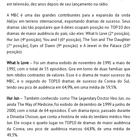
em televisão, dez anos depois de seu lançamento na rádio.
A MBC é uma das grandes contribuintes para a expansão da onda
Hallyu
em terreno internacional, exportando dramas de sucesso. Seus
dramas são tão populares que 6 deles ocupam posição no TOP 10 dos
dramas de maior audiência do país, são eles: What Is Love (2ª posição),
Hur Jun (4ª posição), You and I (6ª posição), The Son and The Daughter
(7ª posição), Eyes of Dawn (9ª posição) e A Jewel in the Palace (10ª
posição).
What Is Love
– Foi um drama exibido de novembro de 1991 a maio de
1992, com o total de 55 episódios. Gira em torno de duas famílias que
tem nítidos contrastes de valores. Esse é o drama de maior sucesso da
MBC, e o segundo do TOP10 dramas de sucesso da Coreia do Sul,
tendo seu pico de audiência em 64,9%, em uma média de 59,5%.
Hur Jun
– Também conhecido como The Legendary Doctor Heo Jun, ou
ainda The Way of Medicine, foi exibido de dezembro de 1999 a junho de
2000, com o total de 64 episódios. É um drama épico, passado durante
a Dinastia Chosun, que conta a história de vida do lendário médico Heo
Jun. Ele ocupa o quarto lugar no TOP10 de dramas de maior audiência
da Coreia, seu pico de audiência marcou 64,8%, de uma média de
49,3%.