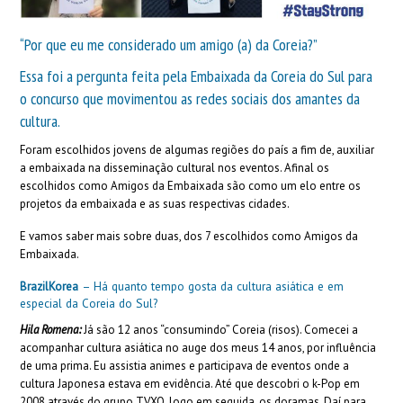
“Por que eu me considerado um amigo (a) da Coreia?”
Essa foi a pergunta feita pela Embaixada da Coreia do Sul para
o concurso que movimentou as redes sociais dos amantes da
cultura.
Foram escolhidos jovens de algumas regiões do país a fim de, auxiliar
a embaixada na disseminação cultural nos eventos. Afinal os
escolhidos como Amigos da Embaixada são como um elo entre os
projetos da embaixada e as suas respectivas cidades.
E vamos saber mais sobre duas, dos 7 escolhidos como Amigos da
Embaixada.
BrazilKorea
– Há quanto tempo gosta da cultura asiática e em
especial da Coreia do Sul?
Hila Romena:
Já são 12 anos “consumindo” Coreia (risos). Comecei a
acompanhar cultura asiática no auge dos meus 14 anos, por influência
de uma prima. Eu assistia animes e participava de eventos onde a
cultura Japonesa estava em evidência. Até que descobri o k-Pop em
2008 através do grupo TVXQ, logo em seguida, os doramas. Daí para