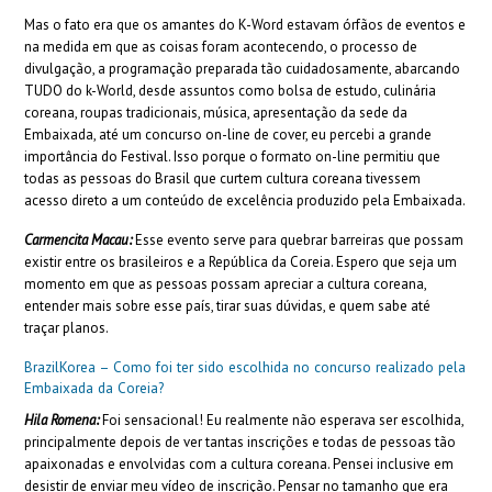
Mas o fato era que os amantes do K-Word estavam órfãos de eventos e
na medida em que as coisas foram acontecendo, o processo de
divulgação, a programação preparada tão cuidadosamente, abarcando
TUDO do k-World, desde assuntos como bolsa de estudo, culinária
coreana, roupas tradicionais, música, apresentação da sede da
Embaixada, até um concurso on-line de cover, eu percebi a grande
importância do Festival. Isso porque o formato on-line permitiu que
todas as pessoas do Brasil que curtem cultura coreana tivessem
acesso direto a um conteúdo de excelência produzido pela Embaixada.
Carmencita Macau:
Esse evento serve para quebrar barreiras que possam
existir entre os brasileiros e a República da Coreia. Espero que seja um
momento em que as pessoas possam apreciar a cultura coreana,
entender mais sobre esse país, tirar suas dúvidas, e quem sabe até
traçar planos.
BrazilKorea – Como foi ter sido escolhida no concurso realizado pela
Embaixada da Coreia?
Hila Romena:
Foi sensacional! Eu realmente não esperava ser escolhida,
principalmente depois de ver tantas inscrições e todas de pessoas tão
apaixonadas e envolvidas com a cultura coreana. Pensei inclusive em
desistir de enviar meu vídeo de inscrição. Pensar no tamanho que era