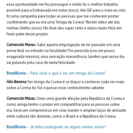
essa oportunidade me fez prosseguir e então fiz o melhor trabalho
possível para a Embaixada me notar (risos). Até GIF para o insta eu criei,
fiz uma campanha para todas as pessoas que me conhecem postar
confirmando que eu era uma “Amiga da Coreia”. Recebi vídeo até das
minhas chefes (risos). No final deu super certo e estou muito feliz em
fazer parte desse projeto.
Carmencita Macau:
.
Sabe aquela empolgação de ter passado em uma
prova final ou entrado na faculdade? Foi parecida (sou um pouco
exagerada mesmo), uma sensação maravilhosa. Lembro que nesse dia
sai pulando pela casa de tanta felicidade.
BrazilKorea
– Para você o que é ser um Amigo da Coreia?
Hila Romena:
Ser Amigo da Coreia é se dispor a conhecer cada vez mais
sobre a Coreia do Sul e passar esse conhecimento adiante.
Carmencita Macau:
.
Sinto uma grande afeição pela República da Coreia e
como amiga tenho o prazer em compartilhar para as pessoas sobre
ela. Seria um compromisso em criar, manter e ampliar laços de amizade
entre culturas tão distintas, como o Brasil e a República da Coreia.
BrazilKorea
– Já tinha participado de algum evento assim?