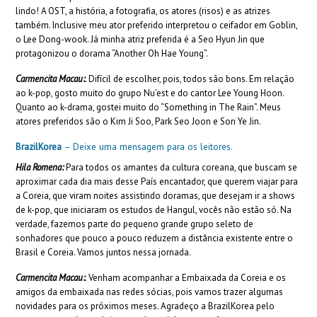
lindo! A OST, a história, a fotografia, os atores (risos) e as atrizes
também. Inclusive meu ator preferido interpretou o ceifador em Goblin,
o Lee Dong-wook. Já minha atriz preferida é a Seo Hyun Jin que
protagonizou o dorama “Another Oh Hae Young”.
Carmencita Macau:
.
Difícil de escolher, pois, todos são bons. Em relação
ao k-pop, gosto muito do grupo Nu’est e do cantor Lee Young Hoon.
Quanto ao k-drama, gostei muito do “Something in The Rain”. Meus
atores preferidos são o Kim Ji Soo, Park Seo Joon e Son Ye Jin.
BrazilKorea
– Deixe uma mensagem para os leitores.
Hila Romena:
Para todos os amantes da cultura coreana, que buscam se
aproximar cada dia mais desse País encantador, que querem viajar para
a Coreia, que viram noites assistindo doramas, que desejam ir a shows
de k-pop, que iniciaram os estudos de Hangul, vocês não estão só. Na
verdade, fazemos parte do pequeno grande grupo seleto de
sonhadores que pouco a pouco reduzem a distância existente entre o
Brasil e Coreia. Vamos juntos nessa jornada.
Carmencita Macau:
.
Venham acompanhar a Embaixada da Coreia e os
amigos da embaixada nas redes sócias, pois vamos trazer algumas
novidades para os próximos meses. Agradeço a BrazilKorea pelo