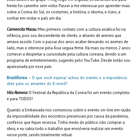
frente foi caminho sem volta. Passei a me interessar por aprender mais
sobre a Coreia do Sul, os costumes, a história, o idioma, e claro, a
sonhar em visitar o país um dia.
Carmencita Macau:
Meu primeiro contato com a cultura asiática foi na
infância, pois sou descendente de chinês, e através de animes que
amava assistir. Com o passar dos anos acabei deixando os animes de
lado, mas o interesse pela Ásia seguia firme. Há mais ou menos 2 anos
comecei a despertar a curiosidade pela cultura coreana, devido a um
programa de entretenimento, sugerido pelo YouTube. Desde estão sou
apaixonada por esse país.
BrazilKorea
– O que você espera/ achou do evento e a importância
dele para os amantes do K-word?
Hila Romena:
O Festival da República da Coreia foi um evento completo
e para TODOS!
Quando a Embaixada nos comunicou sobre o evento on-line em razão
da impossibilidade dos encontros presenciais por causa da pandemia,
confesso que fiquei receosa. Tinha medo do público não comprar a
ideia, e eu sabia todo o trabalho que envolveria realizar um evento
nesse porte, sendo totalmente virtual.