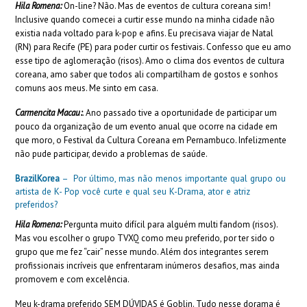
Hila Romena:
On-line? Não. Mas de eventos de cultura coreana sim!
Inclusive quando comecei a curtir esse mundo na minha cidade não
existia nada voltado para k-pop e afins. Eu precisava viajar de Natal
(RN) para Recife (PE) para poder curtir os festivais. Confesso que eu amo
esse tipo de aglomeração (risos). Amo o clima dos eventos de cultura
coreana, amo saber que todos ali compartilham de gostos e sonhos
comuns aos meus. Me sinto em casa.
Carmencita Macau:
.
Ano passado tive a oportunidade de participar um
pouco da organização de um evento anual que ocorre na cidade em
que moro, o Festival da Cultura Coreana em Pernambuco. Infelizmente
não pude participar, devido a problemas de saúde.
BrazilKorea
– Por último, mas não menos importante qual grupo ou
artista de K- Pop você curte e qual seu K-Drama, ator e atriz
preferidos?
Hila Romena:
Pergunta muito difícil para alguém multi fandom (risos).
Mas vou escolher o grupo TVXQ como meu preferido, por ter sido o
grupo que me fez “cair” nesse mundo. Além dos integrantes serem
profissionais incríveis que enfrentaram inúmeros desafios, mas ainda
promovem e com excelência.
Meu k-drama preferido SEM DÚVIDAS é Goblin. Tudo nesse dorama é