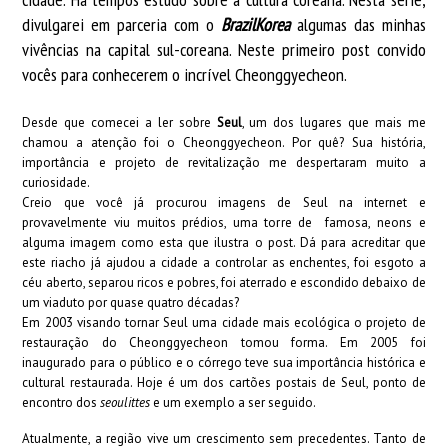
divulgarei em parceria com o
BrazilKorea
algumas das minhas
vivências na capital sul-coreana. Neste primeiro post convido
vocês para conhecerem o incrível Cheonggyecheon.
Desde que comecei a ler sobre
Seul
, um dos lugares que mais me
chamou a atenção foi o Cheonggyecheon. Por quê? Sua história,
importância e projeto de revitalização me despertaram muito a
curiosidade.
Creio que você já procurou imagens de Seul na internet e
provavelmente viu muitos prédios, uma torre de famosa, neons e
alguma imagem como esta que ilustra o post. Dá para acreditar que
este riacho já ajudou a cidade a controlar as enchentes, foi esgoto a
céu aberto, separou ricos e pobres, foi aterrado e escondido debaixo de
um viaduto por quase quatro décadas?
Em 2003 visando tornar Seul uma cidade mais ecológica o projeto de
restauração do Cheonggyecheon tomou forma. Em 2005 foi
inaugurado para o público e o córrego teve sua importância histórica e
cultural restaurada. Hoje é um dos cartões postais de Seul, ponto de
encontro dos
seoulittes
e um exemplo a ser seguido.
Atualmente, a região vive um crescimento sem precedentes. Tanto de