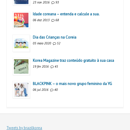
23 nov 2016
93
Idade coreana – entenda e calcule a sua.
06 dez 2013
68
Dia das Crianças na Coreia
05 maio 2020
52
Korea Magazine traz conteúdo gratuito à sua casa
19 fev 2016
45
BLACKPINK – o mais novo grupo feminino da YG
06 jul 2016
40
Tweets by brazilkorea